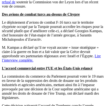
refusé de
soutenir la Commission von der Leyen lors d’un récent
vote de censure.
Des avions de combat turcs au-dessus de Chypre
Le déploiement d’avions de combat F-16 turcs sur le territoire
chypriote occupé par la Turquie pourrait accroître les risques pour la
sécurité plutôt que d’améliorer celle-ci, a déclaré Georgios Kampas,
chef honoraire de l’état-major de l’armée grecque, à Sarantis
Michalopoulos d’
Euractiv
.
M. Kampas a déclaré qu’il ne voyait aucune « issue stratégique »
claire à la guerre en Iran et a fait valoir que la Grèce devrait
approfondir ses partenariats régionaux avec Israël et l’Égypte.
Lire
l’interview complète.
L’accord commercial entre l’UE et les États-Unis relancé
La commission du commerce du Parlement pourrait voter le 19 mars
en faveur de la suppression des droits de douane sur les produits
industriels et agricoles américains, mettant ainsi fin à l’impasse
provoquée par une décision de la Cour suprême américaine qui a
annulé les droits de douane de l’ère Trump, ont déclaré mardi des
législateurs.
Cette décision activerait l’accord de Turnberry conclu l’année