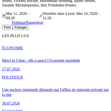
Monti, Victoria Becker, Maximilian Henning, Björn Stritzel,
Sarantis Michalopoulos, Inés Fernández-Pontes
Mar 11, 2026 -
Dernière mise à jour: Mar 16, 2026 -
09:20
11:20
Politique
Rapporteur
Print
Partager
LES PLUS LUS
ÉCONOMIE
Merci la Chine : elle a sauvé l’économie mondiale
27.07.2026
POLITIQUE
Une enclave espagnole dépassée par l'afflux de migrants arrivant par
la mer
30.07.2026