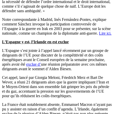
la nécessité de défendre l’ordre international et le droit international,
comme s’il s’agissait de quelque chose de naïf. L’Europe doit les
défendre sans ambiguïté. »
Notre correspondante à Madrid, Inés Fernández-Pontes, explique
comment Sánchez invoque la participation controversée de
l’Espagne à la guerre en Irak en 2003 pour se présenter, sur la scène
nationale, comme un champion de la diplomatie anti-guerre.
Lire ici.
L’Espagne y est, l’Irlande en est exclue
L’Espagne s’est jointe à l’appel lancé récemment par un groupe de
dirigeants de l’UE pour discuter de la compétitivité et des coûts
énergétiques avant le Conseil européen de la semaine prochaine,
après avoir été
exclue d’
une réunion préparatoire avec ces mêmes
dirigeants avant le sommet d’Alden Biesen.
Cet appel, lancé par Giorgia Meloni, Friedrich Merz et Bart De
Wever, a réuni 21 dirigeants alors que la guerre impliquant l’Iran et
le Moyen-Orient dans son ensemble fait grimper les prix du pétrole
et du gaz, accentuant la pression sur les gouvernements de l’UE
pour qu’ils réduisent les coûts énergétiques.
La France était notablement absente, Emmanuel Macron n’ayant pas
pu y assister en raison d’un conflit d’agenda. L’Irlande, également
exclue de la réunion d’Alden Biesen, n’était pas non plus présente,