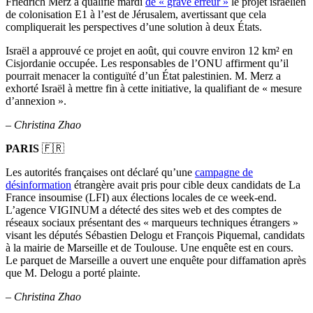
Friedrich Merz a qualifié mardi
de « grave erreur »
le projet israélien
de colonisation E1 à l’est de Jérusalem, avertissant que cela
compliquerait les perspectives d’une solution à deux États.
Israël a approuvé ce projet en août, qui couvre environ 12 km² en
Cisjordanie occupée. Les responsables de l’ONU affirment qu’il
pourrait menacer la contiguïté d’un État palestinien. M. Merz a
exhorté Israël à mettre fin à cette initiative, la qualifiant de « mesure
d’annexion ».
–
Christina Zhao
PARIS
🇫🇷
Les autorités françaises ont déclaré qu’une
campagne de
désinformation
étrangère avait pris pour cible deux candidats de La
France insoumise (LFI) aux élections locales de ce week-end.
L’agence VIGINUM a détecté des sites web et des comptes de
réseaux sociaux présentant des « marqueurs techniques étrangers »
visant les députés Sébastien Delogu et François Piquemal, candidats
à la mairie de Marseille et de Toulouse. Une enquête est en cours.
Le parquet de Marseille a ouvert une enquête pour diffamation après
que M. Delogu a porté plainte.
–
Christina Zhao