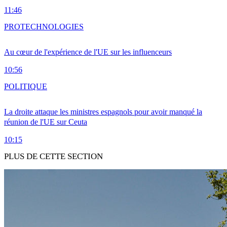
11:46
PRO
TECHNOLOGIES
Au cœur de l'expérience de l'UE sur les influenceurs
10:56
POLITIQUE
La droite attaque les ministres espagnols pour avoir manqué la
réunion de l'UE sur Ceuta
10:15
PLUS DE CETTE SECTION