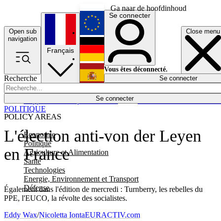
Ga naar de hoofdinhoud
Se connecter
Open sub
Close menu
English
navigation
Français
Deutsch
Vous êtes déconnecté.
Recherche
Se connecter
Español
Lumières éteintes
Se connecter
Rapporteur
Politique
Économie
Newsletters
Evénements
Em
POLITIQUE
POLICY AREAS
L'élection anti-von der Leyen
Economie
Politique
en France
Agriculture et Alimentation
Santé
Technologies
Energie, Environnement et Transport
Défense
Également dans l'édition de mercredi : Turnberry, les rebelles du
PPE, l'EUCO, la révolte des socialistes.
Eddy Wax
/
Nicoletta Ionta
EURACTIV.com