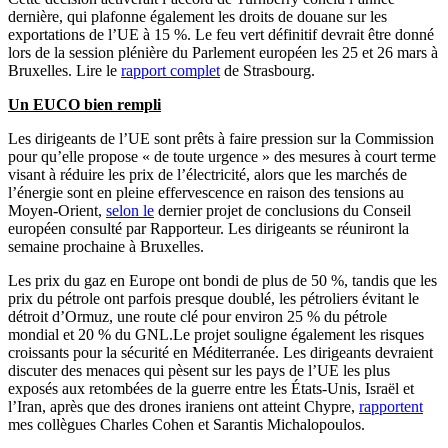
dernière, qui plafonne également les droits de douane sur les
exportations de l’UE à 15 %. Le feu vert définitif devrait être donné
lors de la session plénière du Parlement européen les 25 et 26 mars à
Bruxelles. Lire le
rapport complet
de Strasbourg.
Un EUCO bien rempli
Les dirigeants de l’UE sont prêts à faire pression sur la Commission
pour qu’elle propose « de toute urgence » des mesures à court terme
visant à réduire les prix de l’électricité, alors que les marchés de
l’énergie sont en pleine effervescence en raison des tensions au
Moyen-Orient,
selon le
dernier projet de conclusions du Conseil
européen consulté par Rapporteur. Les dirigeants se réuniront la
semaine prochaine à Bruxelles.
Les prix du gaz en Europe ont bondi de plus de 50 %, tandis que les
prix du pétrole ont parfois presque doublé, les pétroliers évitant le
détroit d’Ormuz, une route clé pour environ 25 % du pétrole
mondial et 20 % du GNL.Le projet souligne également les risques
croissants pour la sécurité en Méditerranée. Les dirigeants devraient
discuter des menaces qui pèsent sur les pays de l’UE les plus
exposés aux retombées de la guerre entre les États-Unis, Israël et
l’Iran, après que des drones iraniens ont atteint Chypre,
rapportent
mes collègues Charles Cohen et Sarantis Michalopoulos.