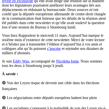
révélé en exclusivité
qu’elle avait dirigé une réunion sur la manière
dont les législateurs pourraient améliorer leurs avantages liés aux
déplacements en réduisant la bureaucratie. Deux sources m’ont
confié que la députée européenne allemande de centre-droit chargée
de la communication était furieuse que les détails de la réunion aient
été publiés dans cette newsletter et qu’elle avait soulevé la question
lors d’une session du Bureau à Strasbourg lundi.
Vous lisez Rapporteur le mercredi 11 mars. Aujourd’hui marque le
sixième mois d’existence de cette newsletter. Merci de votre lecture
et n’hésitez pas à transmettre l’édition d’aujourd’hui à vos amis et
collègues afin qu’ils puissent
s’inscrire
et rejoindre nos dizaines de
milliers d’abonnés.
Je suis
Eddy Wax
,
accompagné de
Nicoletta Ionta
. Nous sommes
tous les deux à Strasbourg jusqu’à jeudi.
À savoir :
🟢
Von der Leyen risque de devenir une cible dans les élections
françaises
🟢
Les négociations entre députés européens battent leur plein
🟢
Les socialistes s’opposent à la realpolitik de von der Leyen vis-à-