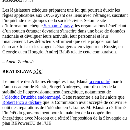
PRAGUE
🇨🇿
Les législateurs tchèques préparent une loi qui pourrait durcir les
règles applicables aux ONG ayant des liens avec l’étranger, suscitant
l’inquiétude des groupes de la société civile. Selon le site
d’information tchèque
Seznam Zprávy
, les organisations bénéficiant
d’un soutien étranger devraient s’inscrire dans une base de données
nationale et divulguer leurs activités, leur personnel et leur
financement. Les détracteurs affirment que cette proposition fait
écho aux lois sur les « agents étrangers » en vigueur en Russie, en
Géorgie et en Hongrie. Andrej Babiš rejette cette comparaison.
–
Aneta Zachová
BRATISLAVA
🇸🇰
Le ministre des Affaires étrangères Juraj Blanár
a rencontré
mardi
l’ambassadeur de Russie, Sergei Andreyev, pour discuter de la
stabilité de l’approvisionnement énergétique, notamment de
l’
oléoduc Druzhba endommagé
. Cette rencontre a eu lieu alors que
Robert Fico a déclaré
que la Commission avait accepté de couvrir le
coût des réparations de l’oléoduc en Ukraine. M. Blanár a réaffirmé
l’intérêt du gouvernement pour le maintien de la coopération
énergétique avec Moscou et a réitéré l’opposition de la Slovaquie au
plan REPowerEU de l’UE.