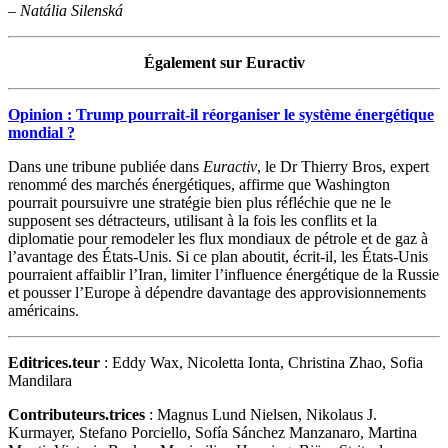
–
Natália Silenská
Également sur Euractiv
Opinion : Trump pourrait-il réorganiser le système énergétique
mondial ?
Dans une tribune publiée dans
Euractiv
, le Dr Thierry Bros, expert
renommé des marchés énergétiques, affirme que Washington
pourrait poursuivre une stratégie bien plus réfléchie que ne le
supposent ses détracteurs, utilisant à la fois les conflits et la
diplomatie pour remodeler les flux mondiaux de pétrole et de gaz à
l’avantage des États-Unis. Si ce plan aboutit, écrit-il, les États-Unis
pourraient affaiblir l’Iran, limiter l’influence énergétique de la Russie
et pousser l’Europe à dépendre davantage des approvisionnements
américains.
Editrices.teur
: Eddy Wax, Nicoletta Ionta, Christina Zhao, Sofia
Mandilara
Contributeurs.trices
: Magnus Lund Nielsen, Nikolaus J.
Kurmayer, Stefano Porciello, Sofía Sánchez Manzanaro, Martina