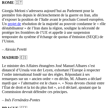
ROME
🇮🇹
Giorgia Meloni s’adressera aujourd’hui au Parlement pour la
première fois depuis le déclenchement de la guerre en Iran, afin
d’exposer la position de l’Italie avant le prochain Conseil européen.
Un
projet de
résolution de la majorité au pouvoir condamne le « rôle
déstabilisateur » de l’Iran dans la région, souligne la nécessité de
protéger les frontières de l’UE et appelle à une suspension
temporaire du système d’échange de quotas d’émission (SEQE) de
l’Union.
–
Alessia Peretti
MADRID
🇪🇸
Le ministre des Affaires étrangères José Manuel Albares s’est
distancié d’Ursula von der Leyen, exhortant l’Europe à respecter
l’ordre international fondé sur des règles. Répondant à ses
remarques sur un « ancien ordre » en déclin, M. Albares a déclaré
mardi que « l’alternative est le chaos ». « Nous devons choisir entre
l’État de droit et la loi du plus fort », a-t-il déclaré, ajoutant que la
Commission devrait défendre ces principes.
–
Inés Fernández-Pontes