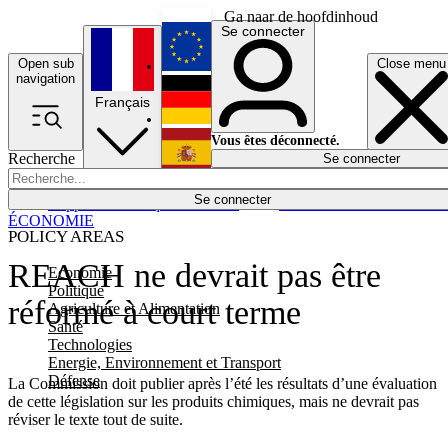
Ga naar de hoofdinhoud
Se connecter
Open sub
Close menu
English
navigation
Français
Deutsch
Vous êtes déconnecté.
Recherche
Se connecter
Español
Lumières éteintes
Se connecter
Rapporteur
Politique
Économie
Newsletters
Evénements
Em
ÉCONOMIE
POLICY AREAS
REACH ne devrait pas être
Economie
Politique
réformé à court terme
Agriculture et Alimentation
Santé
Technologies
Energie, Environnement et Transport
Défense
La Commission doit publier après l’été les résultats d’une évaluation
de cette législation sur les produits chimiques, mais ne devrait pas
réviser le texte tout de suite.