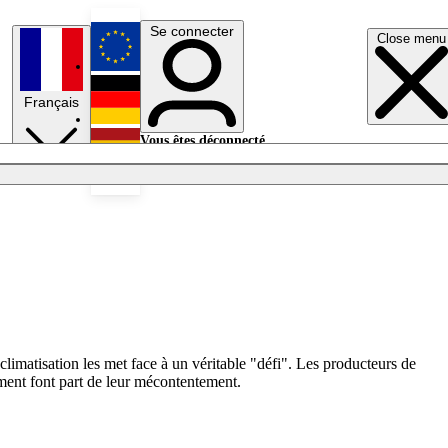
Se connecter
Close menu
English
Français
Deutsch
Vous êtes déconnecté.
Se connecter
Español
Lumières éteintes
imatisation les met face à un véritable "défi". Les producteurs de
ement font part de leur mécontentement.