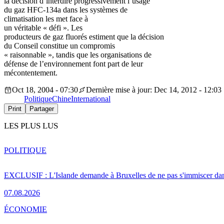
la décision d’interdire progressivement l’usage
du gaz HFC-134a dans les systèmes de
climatisation les met face à
un véritable « défi ». Les
producteurs de gaz fluorés estiment que la décision
du Conseil constitue un compromis
« raisonnable », tandis que les organisations de
défense de l’environnement font part de leur
mécontentement.
Oct 18, 2004 - 07:30
Dernière mise à jour: Dec 14, 2012 - 12:03
Politique
Chine
International
Print
Partager
LES PLUS LUS
POLITIQUE
EXCLUSIF : L'Islande demande à Bruxelles de ne pas s'immiscer dan
07.08.2026
ÉCONOMIE