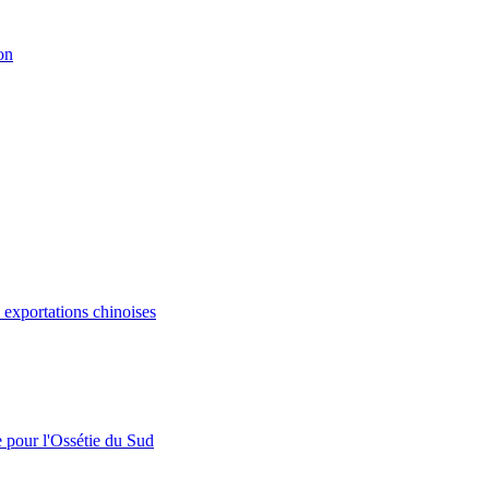
on
s exportations chinoises
e pour l'Ossétie du Sud