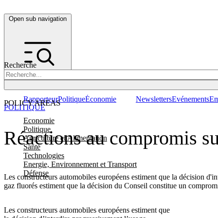
Open sub navigation
Recherche
Rapporteur
Politique
Économie
Newsletters
Evénements
Em
POLICY AREAS
POLITIQUE
Economie
Politique
Réactions au compromis sur
Agriculture et Alimentation
Santé
Technologies
Energie, Environnement et Transport
Défense
Les constructeurs automobiles européens estiment que la décision d'in
gaz fluorés estiment que la décision du Conseil constitue un compromi
Les constructeurs automobiles européens estiment que