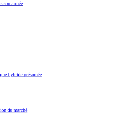
ns son armée
taque hybride présumée
ation du marché