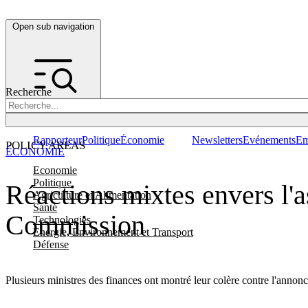
Open sub navigation
Recherche
Rapporteur
Politique
Économie
Newsletters
Evénements
Em
POLICY AREAS
ÉCONOMIE
Economie
Politique
Réactions mixtes envers l'a
Agriculture et Alimentation
Santé
Commission
Technologies
Energie, Environnement et Transport
Défense
Plusieurs ministres des finances ont montré leur colère contre l'annon