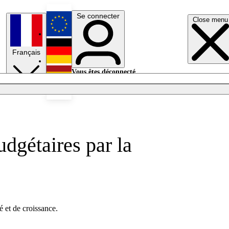
Se connecter
Close menu
English
Français
Deutsch
Vous êtes déconnecté.
Se connecter
Español
Lumières éteintes
dgétaires par la
é et de croissance.