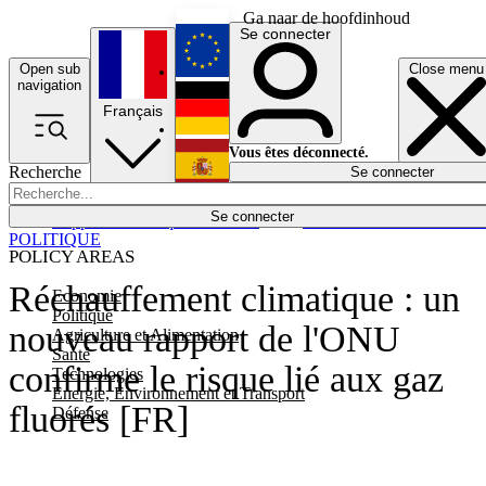
Ga naar de hoofdinhoud
Se connecter
Open sub
Close menu
English
navigation
Français
Deutsch
Vous êtes déconnecté.
Recherche
Se connecter
Español
Lumières éteintes
Se connecter
Rapporteur
Politique
Économie
Newsletters
Evénements
Em
POLITIQUE
POLICY AREAS
Réchauffement climatique : un
Economie
Politique
nouveau rapport de l'ONU
Agriculture et Alimentation
Santé
confirme le risque lié aux gaz
Technologies
Energie, Environnement et Transport
fluorés [FR]
Défense