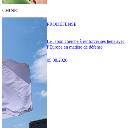
CHINE
PRO
DÉFENSE
Le Japon cherche à renforcer ses liens avec
l’Europe en matière de défense
05.08.2026