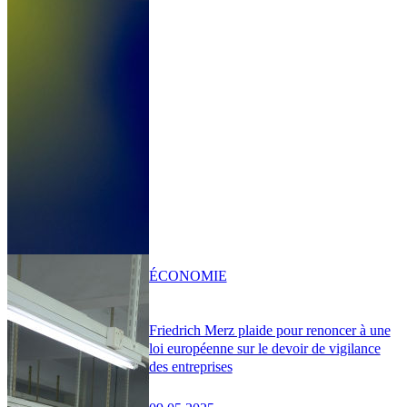
ÉCONOMIE
Friedrich Merz plaide pour renoncer à une
loi européenne sur le devoir de vigilance
des entreprises