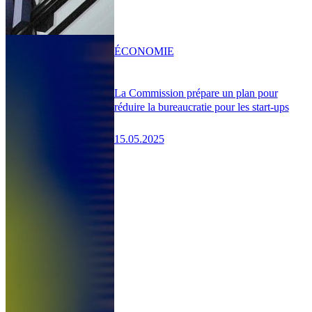
ÉCONOMIE
La Commission prépare un plan pour
réduire la bureaucratie pour les start-ups
15.05.2025