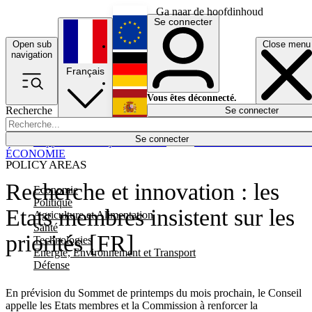
Ga naar de hoofdinhoud
Se connecter
Open sub
Close menu
English
navigation
Français
Deutsch
Vous êtes déconnecté.
Recherche
Se connecter
Español
Lumières éteintes
Se connecter
Rapporteur
Politique
Économie
Newsletters
Evénements
Em
ÉCONOMIE
POLICY AREAS
Recherche et innovation : les
Economie
Politique
Etats membres insistent sur les
Agriculture et Alimentation
Santé
priorités [FR]
Technologies
Energie, Environnement et Transport
Défense
En prévision du Sommet de printemps du mois prochain, le Conseil
appelle les Etats membres et la Commission à renforcer la