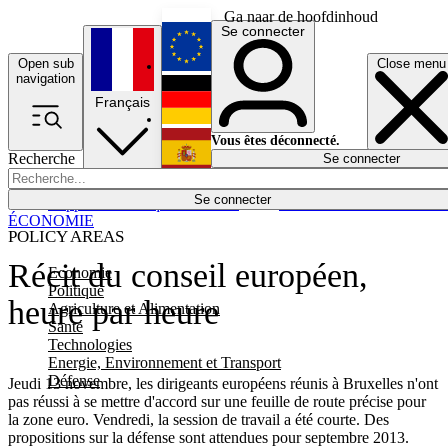
Ga naar de hoofdinhoud
Se connecter
Open sub
Close menu
English
navigation
Français
Deutsch
Vous êtes déconnecté.
Recherche
Se connecter
Español
Lumières éteintes
Se connecter
Rapporteur
Politique
Économie
Newsletters
Evénements
Em
ÉCONOMIE
POLICY AREAS
Récit du conseil européen,
Economie
Politique
heure par heure
Agriculture et Alimentation
Santé
Technologies
Energie, Environnement et Transport
Défense
Jeudi 13 novembre, les dirigeants européens réunis à Bruxelles n'ont
pas réussi à se mettre d'accord sur une feuille de route précise pour
la zone euro. Vendredi, la session de travail a été courte. Des
propositions sur la défense sont attendues pour septembre 2013.