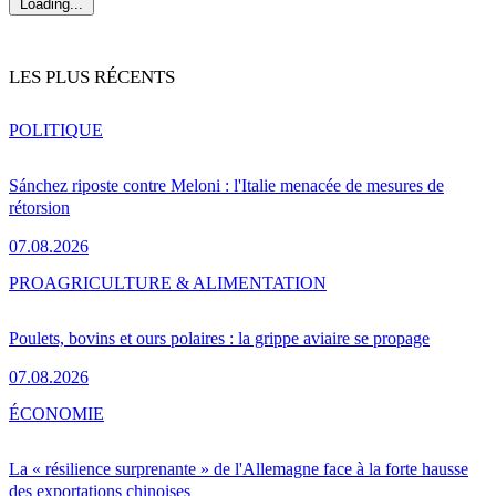
Loading...
LES PLUS RÉCENTS
POLITIQUE
Sánchez riposte contre Meloni : l'Italie menacée de mesures de
rétorsion
07.08.2026
PRO
AGRICULTURE & ALIMENTATION
Poulets, bovins et ours polaires : la grippe aviaire se propage
07.08.2026
ÉCONOMIE
La « résilience surprenante » de l'Allemagne face à la forte hausse
des exportations chinoises