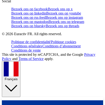
Social
Bezoek ons op facebook
Bezoek ons op x
Bezoek ons op linkedin
Bezoek ons op youtube
Bezoek ons op rss-feed
Bezoek ons op instagram
Bezoek ons op mastodon
Bezoek ons op telegram
Bezoek ons op bluesky
Bezoek ons op threads
©
2026
Euractiv FR. All rights reserved.
Politique de confidentialité
Politique cookies
Conditions générales
Conditions d’abonnement
Conditions de vente
This site is protected by reCAPTCHA, and the Google
Privacy
Policy
and
Terms of Service
apply.
Français