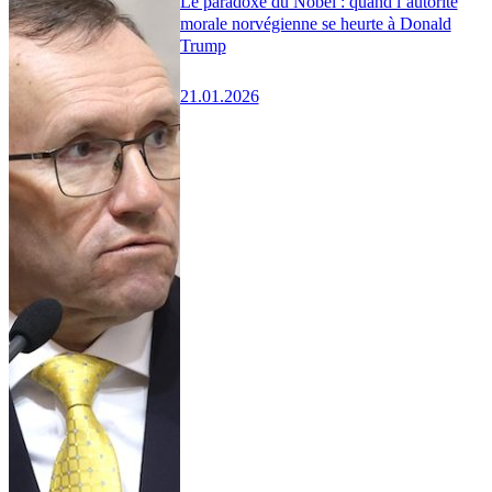
Le paradoxe du Nobel : quand l’autorité
morale norvégienne se heurte à Donald
Trump
21.01.2026