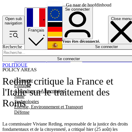
Ga naar de hoofdinhoud
Se connecter
Open sub
Close menu
English
navigation
Français
Deutsch
Vous êtes déconnecté.
Recherche
Se connecter
Español
Lumières éteintes
Se connecter
Rapporteur
Politique
Économie
Newsletters
Evénements
Em
POLITIQUE
POLICY AREAS
Reding critique la France et
Economie
Politique
l'Italie sur le traitement des
Agriculture et Alimentation
Santé
Roms
Technologies
Energie, Environnement et Transport
Défense
La commissaire Viviane Reding, responsable de la justice des droits
fondamentaux et de la citoyenneté, a critiqué hier (25 août) les