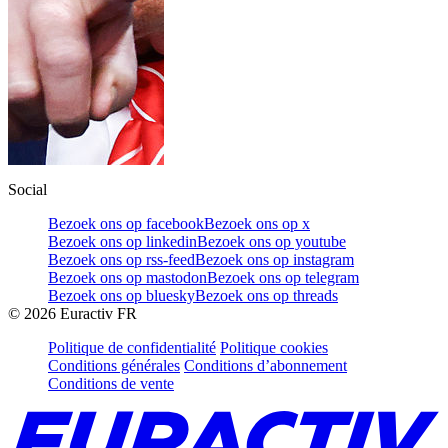
Social
Bezoek ons op facebook
Bezoek ons op x
Bezoek ons op linkedin
Bezoek ons op youtube
Bezoek ons op rss-feed
Bezoek ons op instagram
Bezoek ons op mastodon
Bezoek ons op telegram
Bezoek ons op bluesky
Bezoek ons op threads
©
2026
Euractiv FR
Politique de confidentialité
Politique cookies
Conditions générales
Conditions d’abonnement
Conditions de vente