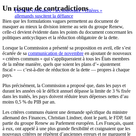
Un risque de contradictions
Pacte de croissance : les nouveaux « critères »
allemands suscitent la défiance
Bien que les formulations vagues permettent au document de
masquer au mieux la division interne au sein du groupe Renew,
celle-ci devient évidente dans les points du document concernant les
politiques anticycliques et la réduction obligatoire de la dette.
Lorsque la Commission a présenté sa proposition en avril, elle s’est
écartée de sa
communication de novembre
en ajoutant de nouveaux
« critères communs » qui s’appliqueraient à tous les États membres
de la même manière, quels que soient les plans d’« ajustement
fiscal » — c’est-à-dire de réduction de la dette — propres à chaque
pays.
Plus précisément, la Commission a proposé que, dans les pays et
durant les années où le déficit annuel dépasse la limite de 3 % fixée
dans les traités, les pays doivent réduire leurs dépenses nettes d’au
moins 0,5 % du PIB par an.
Les critères communs étaient une demande spécifique du ministre
allemand des Finances, Christian Lindner, dont le parti, le FDP, fait
partie du groupe Renew au Parlement européen. Les Français, quant
à eux, ont appelé à une plus grande flexibilité et craignaient que les
nouveaux critères ne répètent d’anciennes erreurs et ne marquent le