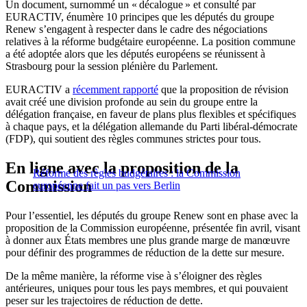
Un document, surnommé un « décalogue » et consulté par
EURACTIV, énumère 10 principes que les députés du groupe
Renew s’engagent à respecter dans le cadre des négociations
relatives à la réforme budgétaire européenne. La position commune
a été adoptée alors que les députés européens se réunissent à
Strasbourg pour la session plénière du Parlement.
EURACTIV a
récemment rapporté
que la proposition de révision
avait créé une division profonde au sein du groupe entre la
délégation française, en faveur de plans plus flexibles et spécifiques
à chaque pays, et la délégation allemande du Parti libéral-démocrate
(FDP), qui soutient des règles communes strictes pour tous.
En ligne avec la proposition de la
Réforme des règles budgétaires : la Commission
Commission
européenne fait un pas vers Berlin
Pour l’essentiel, les députés du groupe Renew sont en phase avec la
proposition de la Commission européenne, présentée fin avril, visant
à donner aux États membres une plus grande marge de manœuvre
pour définir des programmes de réduction de la dette sur mesure.
De la même manière, la réforme vise à s’éloigner des règles
antérieures, uniques pour tous les pays membres, et qui pouvaient
peser sur les trajectoires de réduction de dette.