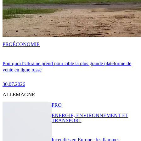
PRO
ÉCONOMIE
Pourquoi l'Ukraine prend pour cible la plus grande plateforme de
vente en ligne russe
30.07.2026
ALLEMAGNE
PRO
ENERGIE, ENVIRONNEMENT ET
TRANSPORT
Incendies en Europe : les flammes