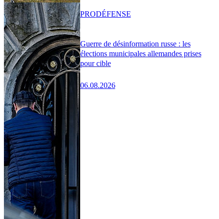
PRO
DÉFENSE
Guerre de désinformation russe : les
élections municipales allemandes prises
pour cible
06.08.2026