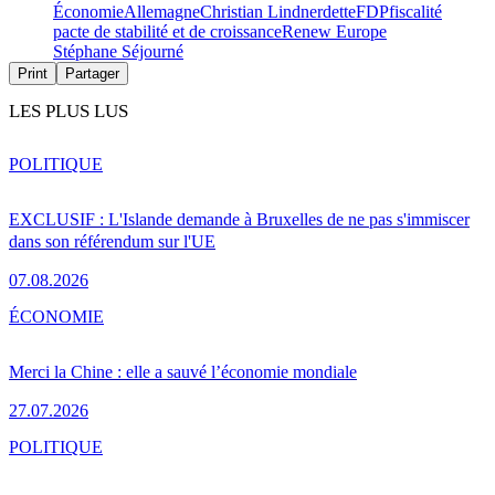
Économie
Allemagne
Christian Lindner
dette
FDP
fiscalité
pacte de stabilité et de croissance
Renew Europe
Stéphane Séjourné
Print
Partager
LES PLUS LUS
POLITIQUE
EXCLUSIF : L'Islande demande à Bruxelles de ne pas s'immiscer
dans son référendum sur l'UE
07.08.2026
ÉCONOMIE
Merci la Chine : elle a sauvé l’économie mondiale
27.07.2026
POLITIQUE