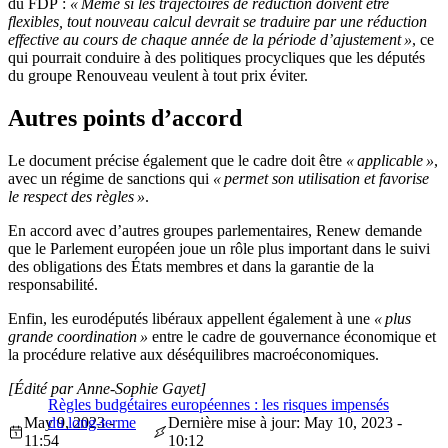
du FDP :
« Même si les trajectoires de réduction doivent être
flexibles, tout nouveau calcul devrait se traduire par une réduction
effective au cours de chaque année de la période d’ajustement »
, ce
qui pourrait conduire à des politiques procycliques que les députés
du groupe Renouveau veulent à tout prix éviter.
Autres points d’accord
Le document précise également que le cadre doit être
« applicable »
,
avec un régime de sanctions qui
« permet son utilisation et favorise
le respect des règles »
.
En accord avec d’autres groupes parlementaires, Renew demande
que le Parlement européen joue un rôle plus important dans le suivi
des obligations des États membres et dans la garantie de la
responsabilité.
Enfin, les eurodéputés libéraux appellent également à une
« plus
grande coordination »
entre le cadre de gouvernance économique et
la procédure relative aux déséquilibres macroéconomiques.
[Édité par Anne-Sophie Gayet]
Règles budgétaires européennes : les risques impensés
May 9, 2023 -
du long-terme
Dernière mise à jour: May 10, 2023 -
11:54
10:12