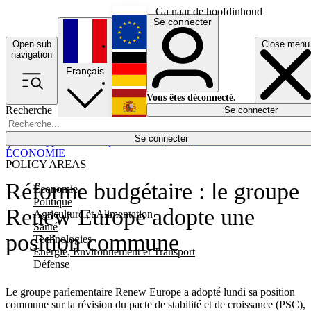
Ga naar de hoofdinhoud
Se connecter
Open sub
Close menu
English
navigation
Français
Deutsch
Vous êtes déconnecté.
Recherche
Se connecter
Español
Lumières éteintes
Se connecter
Rapporteur
Politique
Économie
Newsletters
Evénements
Em
ÉCONOMIE
POLICY AREAS
Réforme budgétaire : le groupe
Economie
Politique
Renew Europe adopte une
Agriculture et Alimentation
Santé
position commune
Technologies
Energie, Environnement et Transport
Défense
Le groupe parlementaire Renew Europe a adopté lundi sa position
commune sur la révision du pacte de stabilité et de croissance (PSC),