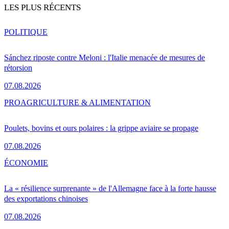
LES PLUS RÉCENTS
POLITIQUE
Sánchez riposte contre Meloni : l'Italie menacée de mesures de
rétorsion
07.08.2026
PRO
AGRICULTURE & ALIMENTATION
Poulets, bovins et ours polaires : la grippe aviaire se propage
07.08.2026
ÉCONOMIE
La « résilience surprenante » de l'Allemagne face à la forte hausse
des exportations chinoises
07.08.2026