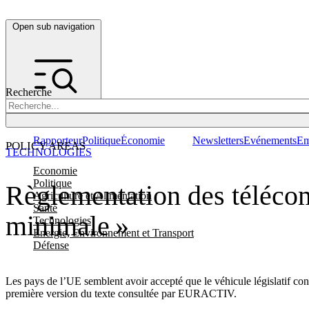
Open sub navigation
Recherche
Rapporteur
Politique
Économie
Newsletters
Evénements
Em
POLICY AREAS
TECHNOLOGIES
Economie
Politique
Règlementation des télécom
Agriculture et Alimentation
Santé
minimale »
Technologies
Energie, Environnement et Transport
Défense
Les pays de l’UE semblent avoir accepté que le véhicule législatif con
première version du texte consultée par EURACTIV.