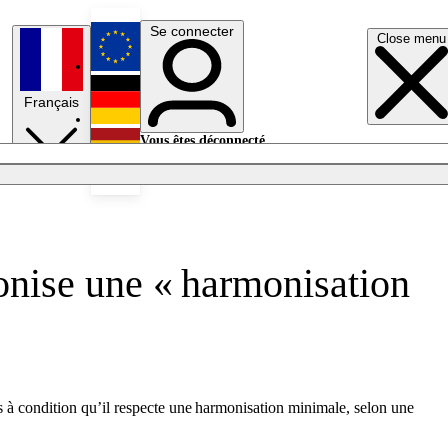
Se connecter
Close menu
English
Français
Deutsch
Vous êtes déconnecté.
Se connecter
Español
Lumières éteintes
onise une « harmonisation
is à condition qu’il respecte une harmonisation minimale, selon une