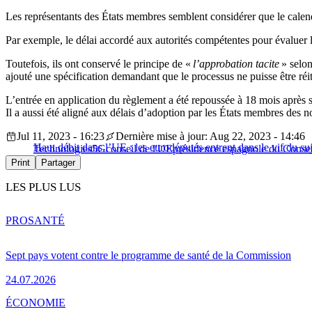
Les représentants des États membres semblent considérer que le calend
Par exemple, le délai accordé aux autorités compétentes pour évaluer 
Toutefois, ils ont conservé le principe de «
l’approbation tacite
» selon
ajouté une spécification demandant que le processus ne puisse être réit
L’entrée en application du règlement a été repoussée à 18 mois après so
Il a aussi été aligné aux délais d’adoption par les États membres des n
Jul 11, 2023 - 16:23
Dernière mise à jour: Aug 22, 2023 - 14:46
Haut débit dans l’UE : les eurodéputés entrent dans le vif du suj
Technologies
5G
conseil de l'UE
présidence espagnole du Consei
Print
Partager
LES PLUS LUS
PRO
SANTÉ
Sept pays votent contre le programme de santé de la Commission
24.07.2026
ÉCONOMIE