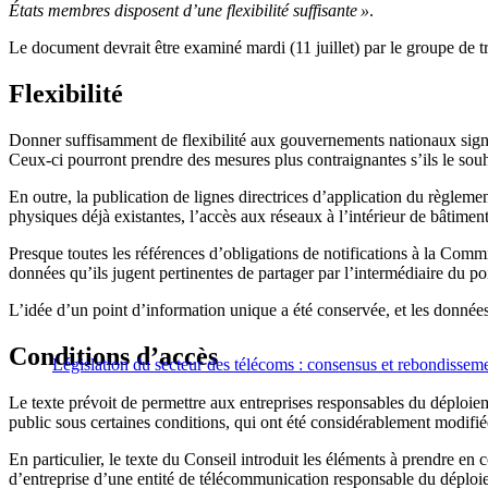
États membres disposent d’une flexibilité suffisante »
.
Le document devrait être examiné mardi (11 juillet) par le groupe de 
Flexibilité
Donner suffisamment de flexibilité aux gouvernements nationaux signi
Ceux-ci pourront prendre des mesures plus contraignantes s’ils le souh
En outre, la publication de lignes directrices d’application du règlem
physiques déjà existantes, l’accès aux réseaux à l’intérieur de bâtiment
Presque toutes les références d’obligations de notifications à la Com
données qu’ils jugent pertinentes de partager par l’intermédiaire du p
L’idée d’un point d’information unique a été conservée, et les données 
Conditions d’accès
Législation du secteur des télécoms : consensus et rebondisseme
Le texte prévoit de permettre aux entreprises responsables du déploiem
public sous certaines conditions, qui ont été considérablement modifié
En particulier, le texte du Conseil introduit les éléments à prendre en
d’entreprise d’une entité de télécommunication responsable du déploiem