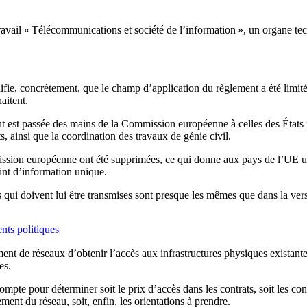
travail « Télécommunications et société de l’information », un organe t
fie, concrètement, que le champ d’application du règlement a été limit
aitent.
ent est passée des mains de la Commission européenne à celles des États 
s, ainsi que la coordination des travaux de génie civil.
mission européenne ont été supprimées, ce qui donne aux pays de l’UE une
oint d’information unique.
qui doivent lui être transmises sont presque les mêmes que dans la versi
nts politiques
ent de réseaux d’obtenir l’accès aux infrastructures physiques existant
es.
 compte pour déterminer soit le prix d’accès dans les contrats, soit les c
ent du réseau, soit, enfin, les orientations à prendre.