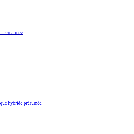
ns son armée
taque hybride présumée