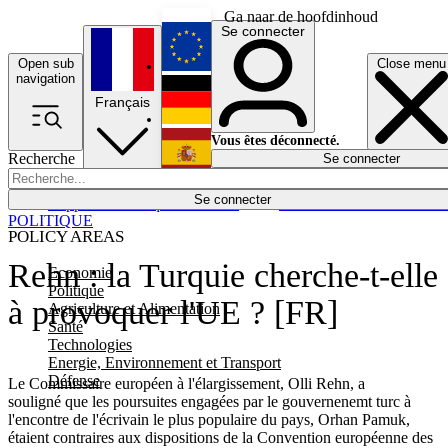
Ga naar de hoofdinhoud
Se connecter
Open sub
Close menu
English
navigation
Français
Deutsch
Vous êtes déconnecté.
Recherche
Se connecter
Español
Lumières éteintes
Se connecter
Rapporteur
Politique
Économie
Newsletters
Evénements
Em
POLITIQUE
POLICY AREAS
Rehn : la Turquie cherche-t-elle
Economie
Politique
à provoquer l'UE ? [FR]
Agriculture et Alimentation
Santé
Technologies
Energie, Environnement et Transport
Défense
Le Commissaire européen à l'élargissement, Olli Rehn, a
souligné que les poursuites engagées par le gouvernenemt turc à
l'encontre de l'écrivain le plus populaire du pays, Orhan Pamuk,
étaient contraires aux dispositions de la Convention européenne des