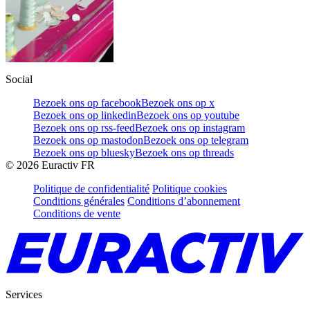
Social
Bezoek ons op facebook
Bezoek ons op x
Bezoek ons op linkedin
Bezoek ons op youtube
Bezoek ons op rss-feed
Bezoek ons op instagram
Bezoek ons op mastodon
Bezoek ons op telegram
Bezoek ons op bluesky
Bezoek ons op threads
©
2026
Euractiv FR
Politique de confidentialité
Politique cookies
Conditions générales
Conditions d’abonnement
Conditions de vente
Services