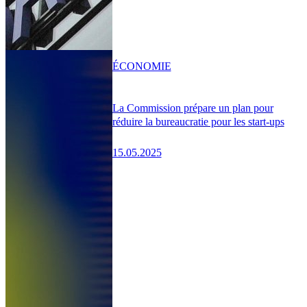
ÉCONOMIE
La Commission prépare un plan pour
réduire la bureaucratie pour les start-ups
15.05.2025