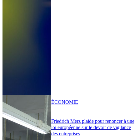
ÉCONOMIE
Friedrich Merz plaide pour renoncer à une
loi européenne sur le devoir de vigilance
des entreprises