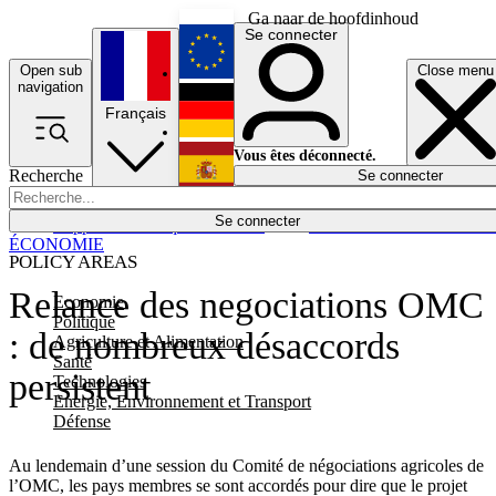
Ga naar de hoofdinhoud
Se connecter
Open sub
Close menu
English
navigation
Français
Deutsch
Vous êtes déconnecté.
Recherche
Se connecter
Español
Lumières éteintes
Se connecter
Rapporteur
Politique
Économie
Newsletters
Evénements
Em
ÉCONOMIE
POLICY AREAS
Relance des negociations OMC
Economie
Politique
: de nombreux désaccords
Agriculture et Alimentation
Santé
persistent
Technologies
Energie, Environnement et Transport
Défense
Au lendemain d’une session du Comité de négociations agricoles de
l’OMC, les pays membres se sont accordés pour dire que le projet