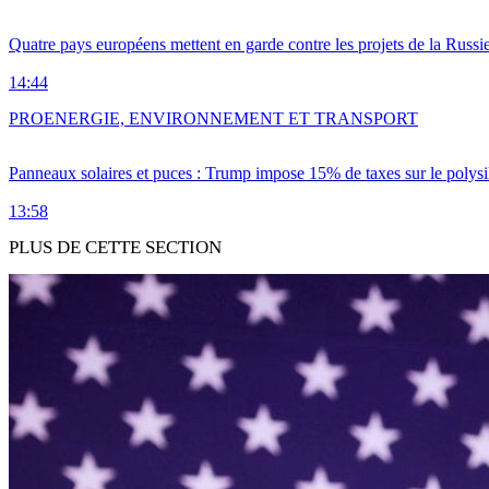
Quatre pays européens mettent en garde contre les projets de la Russi
14:44
PRO
ENERGIE, ENVIRONNEMENT ET TRANSPORT
Panneaux solaires et puces : Trump impose 15% de taxes sur le polysi
13:58
PLUS DE CETTE SECTION