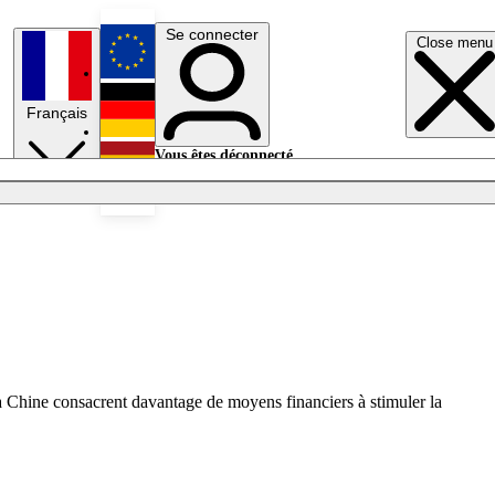
Se connecter
Close menu
English
Français
Deutsch
Vous êtes déconnecté.
Se connecter
Español
Lumières éteintes
a Chine consacrent davantage de moyens financiers à stimuler la