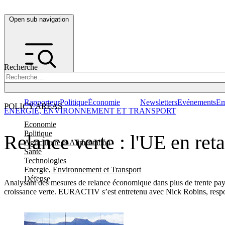
Open sub navigation
Recherche
Rapporteur
Politique
Économie
Newsletters
Evénements
Em
POLICY AREAS
ENERGIE, ENVIRONNEMENT ET TRANSPORT
Economie
Politique
Relance verte : l'UE en ret
Agriculture et Alimentation
Santé
Technologies
Energie, Environnement et Transport
Défense
Analysant des mesures de relance économique dans plus de trente pays
croissance verte. EURACTIV s’est entretenu avec Nick Robins, respo