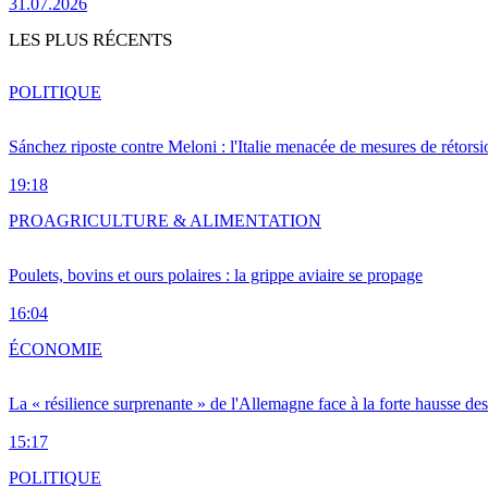
31.07.2026
LES PLUS RÉCENTS
POLITIQUE
Sánchez riposte contre Meloni : l'Italie menacée de mesures de rétorsi
19:18
PRO
AGRICULTURE & ALIMENTATION
Poulets, bovins et ours polaires : la grippe aviaire se propage
16:04
ÉCONOMIE
La « résilience surprenante » de l'Allemagne face à la forte hausse de
15:17
POLITIQUE