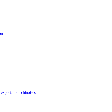
on
s exportations chinoises