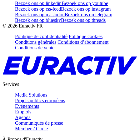
Bezoek ons op linkedin
Bezoek ons op youtube
Bezoek ons op rss-feed
Bezoek ons op instagram
Bezoek ons op mastodon
Bezoek ons op telegram
Bezoek ons op bluesky
Bezoek ons op threads
©
2026
Euractiv FR
Politique de confidentialité
Politique cookies
Conditions générales
Conditions d’abonnement
Conditions de vente
Services
Media Solutions
Projets publics européens
Evénements
Emplois
Agenda
Communiqués de presse
Members’ Circle
À Propos d'Euractiv