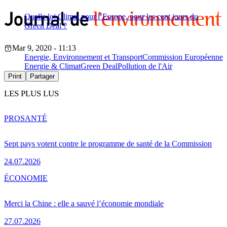
Quelle loi Climat pour l’Europe, pour les cent jours du
Green Deal ?
Mar 9, 2020 - 11:13
Energie, Environnement et Transport
Commission Européenne
Energie & Climat
Green Deal
Pollution de l'Air
Print
Partager
LES PLUS LUS
PRO
SANTÉ
Sept pays votent contre le programme de santé de la Commission
24.07.2026
ÉCONOMIE
Merci la Chine : elle a sauvé l’économie mondiale
27.07.2026