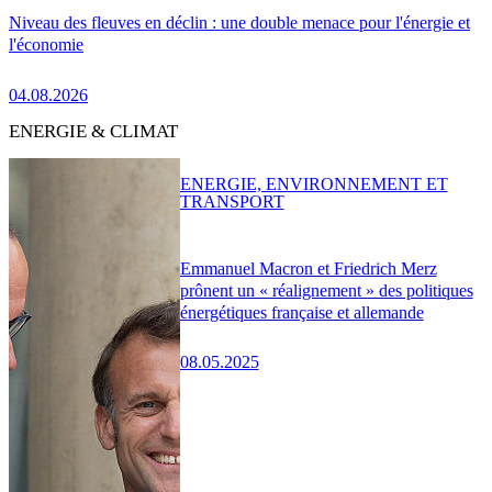
Niveau des fleuves en déclin : une double menace pour l'énergie et
l'économie
04.08.2026
ENERGIE & CLIMAT
ENERGIE, ENVIRONNEMENT ET
TRANSPORT
Emmanuel Macron et Friedrich Merz
prônent un « réalignement » des politiques
énergétiques française et allemande
08.05.2025