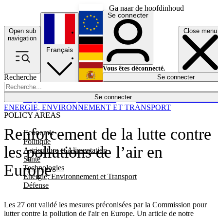
Ga naar de hoofdinhoud
Se connecter
Open sub
Close menu
English
navigation
Français
Deutsch
Vous êtes déconnecté.
Recherche
Se connecter
Español
Lumières éteintes
Se connecter
Rapporteur
Politique
Économie
Newsletters
Evénements
Em
ENERGIE, ENVIRONNEMENT ET TRANSPORT
POLICY AREAS
Renforcement de la lutte contre
Economie
Politique
les pollutions de l’air en
Agriculture et Alimentation
Santé
Europe
Technologies
Energie, Environnement et Transport
Défense
Les 27 ont validé les mesures préconisées par la Commission pour
lutter contre la pollution de l'air en Europe. Un article de notre