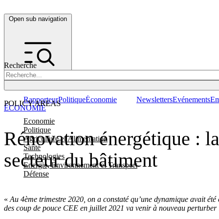
Open sub navigation
Recherche
Rapporteur
Politique
Économie
Newsletters
Evénements
Em
POLICY AREAS
ÉCONOMIE
Economie
Politique
Rénovation énergétique : l
Agriculture et Alimentation
Santé
secteur du bâtiment
Technologies
Energie, Environnement et Transport
Défense
«
Au 4ème trimestre 2020, on a constaté qu’une dynamique avait ét
des coup de pouce CEE en juillet 2021 va venir à nouveau perturber l