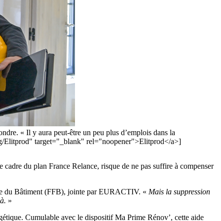
ndre. « Il y aura peut-être un peu plus d’emplois dans la
fr/g/Elitprod" target="_blank" rel="noopener">Elitprod</a>]
 le cadre du plan France Relance, risque de ne pas suffire à compenser
se du Bâtiment (FFB), jointe par EURACTIV. «
Mais la suppression
là.
»
étique. Cumulable avec le dispositif Ma Prime Rénov’, cette aide