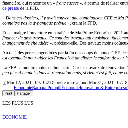
financière, qui rencontre un «
franc succès
», a permis de réaliser ent
de presse
de la FFB.
«
Dans ces dossiers, il y avait souvent une combinaison CEE et Ma Pri
connaitra pas la dynamique prévue
», craint la FFD.
Et ce, malgré l’ouverture en parallèle de Ma Prime Rénov’ en 2021 aux
financer de gros travaux. Ce sont des travaux qui avoisinent facileme
changement de chaudière
», précise-t-elle.
Des travaux moins coûteux,
Au delà des pertes engendrées par la fin des coups de pouce CEE, le se
est essentielle pour aider les Français à améliorer le confort de leur
La FFB se montre moins enthousiaste. Car les travaux de rénovation é
peu plus d’emplois dans la rénovation mais, si rien n’est fait, ça ne 
Mar 12, 2021 - 09:10
Dernière mise à jour: Mar 31, 2021 - 07:18
Économie
Barbara Pompili
Économie
Innovation & Entreprises
r
Print
Partager
LES PLUS LUS
ÉCONOMIE