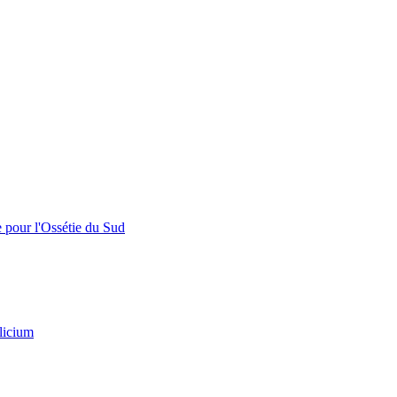
e pour l'Ossétie du Sud
licium