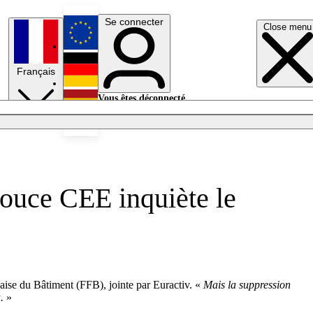
Se connecter
Close menu
English
Français
Deutsch
Vous êtes déconnecté.
Se connecter
Español
Lumières éteintes
pouce CEE inquiète le
ise du Bâtiment (FFB), jointe par Euractiv. «
Mais la suppression
à.
»