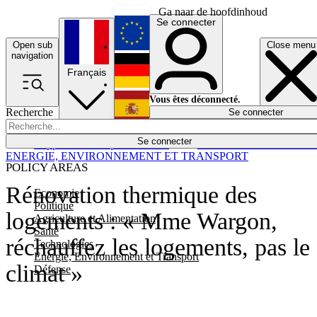
Ga naar de hoofdinhoud
Se connecter
Open sub
Close menu
English
navigation
Français
Deutsch
Vous êtes déconnecté.
Recherche
Se connecter
Español
Lumières éteintes
Se connecter
Rapporteur
Politique
Économie
Newsletters
Evénements
Em
ENERGIE, ENVIRONNEMENT ET TRANSPORT
POLICY AREAS
Rénovation thermique des
Economie
Politique
logements : « Mme Wargon,
Agriculture et Alimentation
Santé
réchauffez les logements, pas le
Technologies
Energie, Environnement et Transport
climat »
Défense