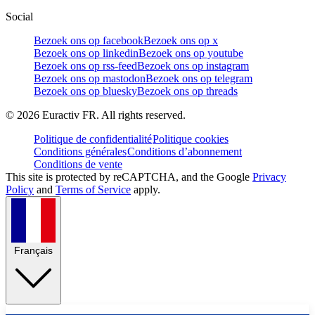
Social
Bezoek ons op facebook
Bezoek ons op x
Bezoek ons op linkedin
Bezoek ons op youtube
Bezoek ons op rss-feed
Bezoek ons op instagram
Bezoek ons op mastodon
Bezoek ons op telegram
Bezoek ons op bluesky
Bezoek ons op threads
©
2026
Euractiv FR. All rights reserved.
Politique de confidentialité
Politique cookies
Conditions générales
Conditions d’abonnement
Conditions de vente
This site is protected by reCAPTCHA, and the Google
Privacy
Policy
and
Terms of Service
apply.
Français