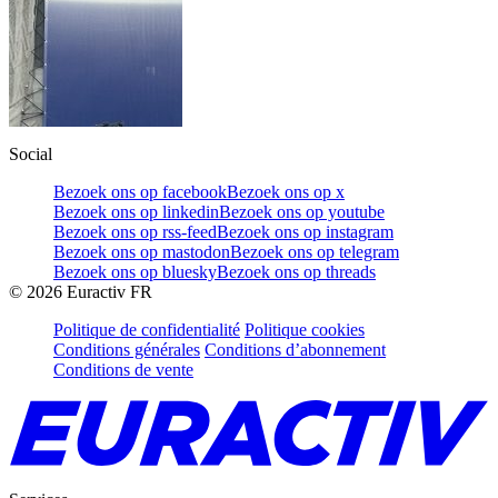
Social
Bezoek ons op facebook
Bezoek ons op x
Bezoek ons op linkedin
Bezoek ons op youtube
Bezoek ons op rss-feed
Bezoek ons op instagram
Bezoek ons op mastodon
Bezoek ons op telegram
Bezoek ons op bluesky
Bezoek ons op threads
©
2026
Euractiv FR
Politique de confidentialité
Politique cookies
Conditions générales
Conditions d’abonnement
Conditions de vente