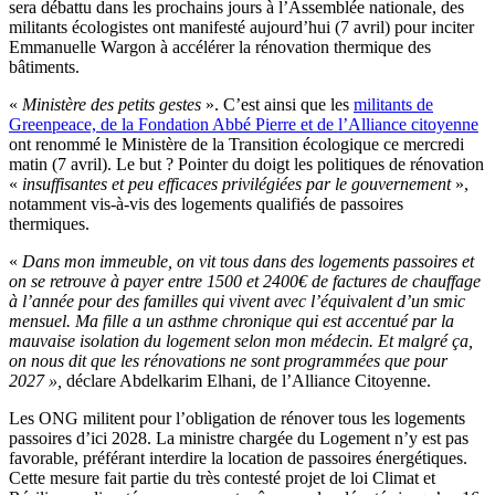
sera débattu dans les prochains jours à l’Assemblée nationale, des
militants écologistes ont manifesté aujourd’hui (7 avril) pour inciter
Emmanuelle Wargon à accélérer la rénovation thermique des
bâtiments.
«
Ministère des petits gestes
». C’est ainsi que les
militants de
Greenpeace, de la Fondation Abbé Pierre et de l’Alliance citoyenne
ont renommé le Ministère de la Transition écologique ce mercredi
matin (7 avril). Le but ? Pointer du doigt les politiques de rénovation
«
insuffisantes et peu efficaces privilégiées par le gouvernement
»,
notamment vis-à-vis des logements qualifiés de passoires
thermiques.
«
Dans mon immeuble, on vit tous dans des logements passoires et
on se retrouve à payer entre 1500 et 2400€ de factures de chauffage
à l’année pour des familles qui vivent avec l’équivalent d’un smic
mensuel. Ma fille a un asthme chronique qui est accentué par la
mauvaise isolation du logement selon mon médecin. Et malgré ça,
on nous dit que les rénovations ne sont programmées que pour
2027 »,
déclare Abdelkarim Elhani, de l’Alliance Citoyenne.
Les ONG militent pour l’obligation de rénover tous les logements
passoires d’ici 2028. La ministre chargée du Logement n’y est pas
favorable, préférant interdire la location de passoires énergétiques.
Cette mesure fait partie du très contesté projet de loi Climat et