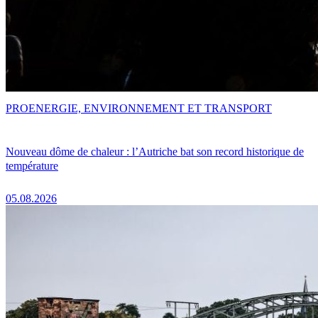
PRO
ENERGIE, ENVIRONNEMENT ET TRANSPORT
Nouveau dôme de chaleur : l’Autriche bat son record historique de
température
05.08.2026