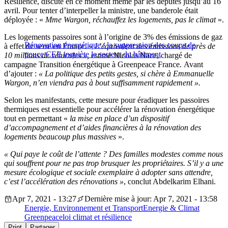
Résilience, discuté en ce moment même par les députés jusqu’au 16
avril.
Pour tenter d’interpeller la ministre, une banderole était
déployée : «
Mme Wargon, réchauffez les logements, pas le climat
».
Les logements passoires sont à l’origine de 3% des émissions de gaz
Rénovation énergétique : la suppression des coups de
à effet de serre en France. «
L
’équivalent des émissions de près de
pouce CEE inquiète le secteur du bâtiment
10 millions de véhicules »,
estime Nicolas Nace, chargé de
campagne Transition énergétique à Greenpeace France
.
Avant
d’ajouter :
« La politique des petits gestes, si chère à Emmanuelle
Wargon, n’en viendra pas à bout suffisamment rapidement ».
Selon les manifestants, cette mesure pour éradiquer les passoires
thermiques est essentielle pour accélérer la rénovation énergétique
tout en permettant «
la mise en place d’un dispositif
d’accompagnement et d’aides financières à la rénovation des
logements beaucoup plus massives
».
« Qui paye le coût de l’attente ? Des familles modestes comme nous
qui souffrent pour ne pas trop brusquer les propriétaires. S’il y a une
mesure écologique et sociale exemplaire à adopter sans attendre,
c’est l’accélération des rénovations
»
, conclut Abdelkarim Elhani.
Apr 7, 2021 - 13:27
Dernière mise à jour: Apr 7, 2021 - 13:58
Energie, Environnement et Transport
Energie & Climat
Greenpeace
loi climat et résilience
Print
Partager