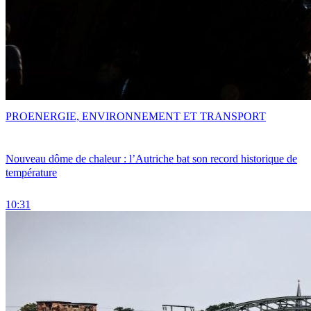
PRO
ENERGIE, ENVIRONNEMENT ET TRANSPORT
Nouveau dôme de chaleur : l’Autriche bat son record historique de
température
10:31