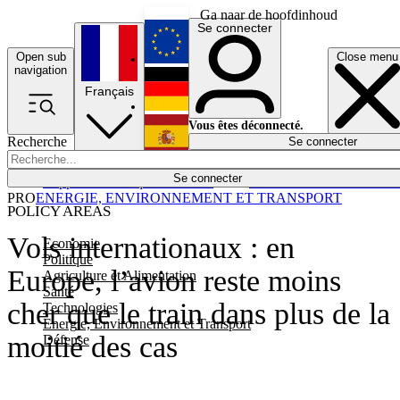
Ga naar de hoofdinhoud
Se connecter
Open sub
Close menu
English
navigation
Français
Deutsch
Vous êtes déconnecté.
Recherche
Se connecter
Español
Lumières éteintes
Se connecter
Rapporteur
Politique
Économie
Newsletters
Evénements
Em
PRO
ENERGIE, ENVIRONNEMENT ET TRANSPORT
POLICY AREAS
Vols internationaux : en
Economie
Politique
Europe, l’avion reste moins
Agriculture et Alimentation
Santé
cher que le train dans plus de la
Technologies
Energie, Environnement et Transport
moitié des cas
Défense