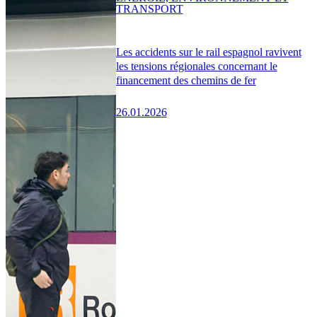
TRANSPORT
Les accidents sur le rail espagnol ravivent
les tensions régionales concernant le
financement des chemins de fer
26.01.2026