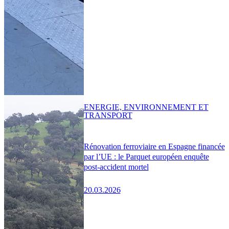
ENERGIE, ENVIRONNEMENT ET
TRANSPORT
Rénovation ferroviaire en Espagne financée
par l’UE : le Parquet européen enquête
post-accident mortel
20.03.2026