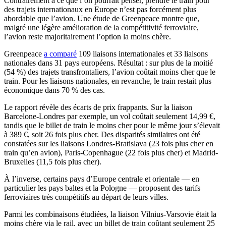
Contrairement à ce que l’on pourrait penser, prendre le train pour
des trajets internationaux en Europe n’est pas forcément plus
abordable que l’avion. Une étude de Greenpeace montre que,
malgré une légère amélioration de la compétitivité ferroviaire,
l’avion reste majoritairement l’option la moins chère.
Greenpeace
a comparé
109 liaisons internationales et 33 liaisons
nationales dans 31 pays européens. Résultat : sur plus de la moitié
(54 %) des trajets transfrontaliers, l’avion coûtait moins cher que le
train. Pour les liaisons nationales, en revanche, le train restait plus
économique dans 70 % des cas.
Le rapport révèle des écarts de prix frappants. Sur la liaison
Barcelone-Londres par exemple, un vol coûtait seulement 14,99 €,
tandis que le billet de train le moins cher pour le même jour s’élevait
à 389 €, soit 26 fois plus cher. Des disparités similaires ont été
constatées sur les liaisons Londres-Bratislava (23 fois plus cher en
train qu’en avion), Paris-Copenhague (22 fois plus cher) et Madrid-
Bruxelles (11,5 fois plus cher).
À l’inverse, certains pays d’Europe centrale et orientale — en
particulier les pays baltes et la Pologne — proposent des tarifs
ferroviaires très compétitifs au départ de leurs villes.
Parmi les combinaisons étudiées, la liaison Vilnius-Varsovie était la
moins chère via le rail, avec un billet de train coûtant seulement 25