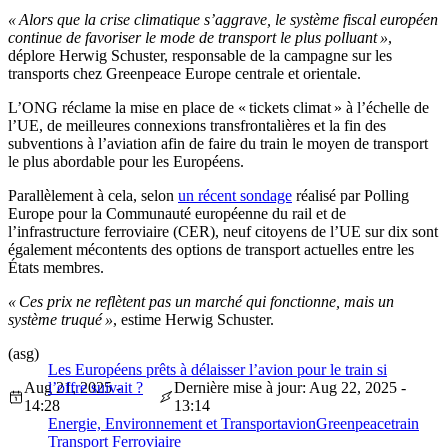
« Alors que la crise climatique s’aggrave, le système fiscal européen
continue de favoriser le mode de transport le plus polluant »
,
déplore Herwig Schuster, responsable de la campagne sur les
transports chez Greenpeace Europe centrale et orientale.
L’ONG réclame la mise en place de « tickets climat » à l’échelle de
l’UE, de meilleures connexions transfrontalières et la fin des
subventions à l’aviation afin de faire du train le moyen de transport
le plus abordable pour les Européens.
Parallèlement à cela, selon
un récent sondage
réalisé par Polling
Europe pour la Communauté européenne du rail et de
l’infrastructure ferroviaire (CER), neuf citoyens de l’UE sur dix sont
également mécontents des options de transport actuelles entre les
États membres.
« Ces prix ne reflètent pas un marché qui fonctionne, mais un
système truqué »
, estime Herwig Schuster.
(asg)
Les Européens prêts à délaisser l’avion pour le train si
Aug 21, 2025 -
l’offre suivait ?
Dernière mise à jour: Aug 22, 2025 -
14:28
13:14
Energie, Environnement et Transport
avion
Greenpeace
train
Transport Ferroviaire