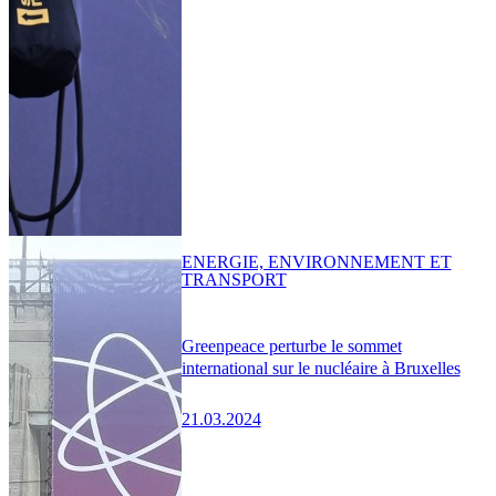
ENERGIE, ENVIRONNEMENT ET
TRANSPORT
Greenpeace perturbe le sommet
international sur le nucléaire à Bruxelles
21.03.2024