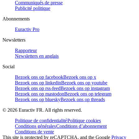
Communiqués de presse
Publicité politique
Abonnements
Euractiv Pro
Newsletters
Rapporteur
Newsletters en anglais
Social
Bezoek ons op facebook
Bezoek ons op x
Bezoek ons op linkedin
Bezoek ons op youtube
Bezoek ons op rss-feed
Bezoek ons op instagram
Bezoek ons op mastodon
Bezoek ons op telegram
Bezoek ons op bluesky
Bezoek ons op threads
©
2026
Euractiv FR. All rights reserved.
Politique de confidentialité
Politique cookies
Conditions générales
Conditions d’abonnement
Conditions de vente
This site is protected by reCAPTCHA, and the Google
Privacy