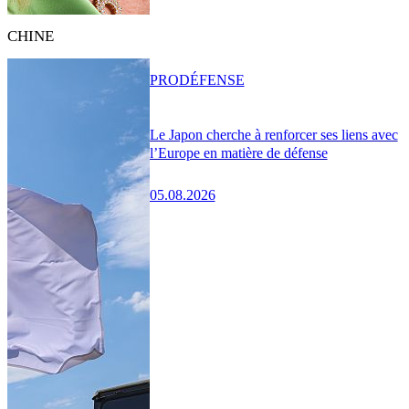
CHINE
PRO
DÉFENSE
Le Japon cherche à renforcer ses liens avec
l’Europe en matière de défense
05.08.2026