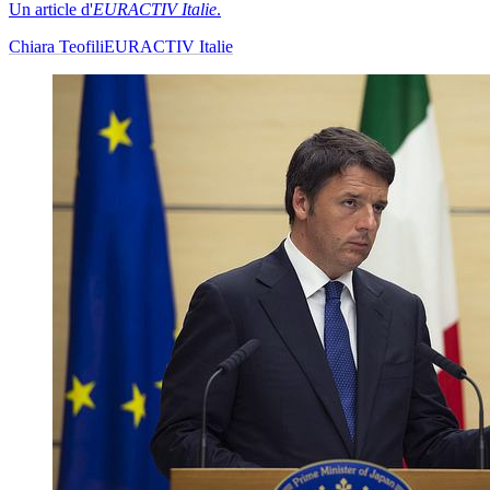
Un article d'
EURACTIV Italie
.
Chiara Teofili
EURACTIV Italie