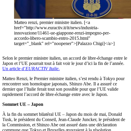
Matteo renzi, premier ministre italien. [<a
href="http://www.euractiv.it/it/news/industria-
innovazione/11461-ue-giappone-renzi-impegno-per-
accordo-libero-scambio-entro-2015.html"
target="_blank" rel="noopener">[Palazzo Chigi]</a>]
Selon le premier ministre italien, un accord de libre-échange entre le
Japon et l’UE pourrait tout à fait voir le jour d’ici la fin de l’année.
Un article d’
EURACTIV Italie
.
Matteo Renzi, le Premier ministre italien, s’est rendu à Tokyo pour
rencontrer son homologue japonais, Shinzo Abe. Il a assuré ce
dernier que l’Italie ferait tout son possible pour que l’UE valide
rapidement l’accord de libre-échange entre avec le Japon.
Sommet UE – Japon
À la fin du sommet bilatéral UE – Japon du mois de mai, Donald
Tusk, le président du Conseil, Jean-Claude Juncker, le président de
la Commission, et Shinzo Abe ont assuré dans une déclaration
commune que Tokyo et Bruxelles œuvraient à la résolution