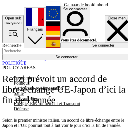
Ga naar de hoofdinhoud
Se connecter
Open sub
Close menu
English
navigation
Français
Deutsch
Vous êtes déconnecté.
Recherche
Se connecter
Español
Lumières éteintes
Se connecter
Rapporteur
Politique
Économie
Newsletters
Evénements
Em
POLITIQUE
POLICY AREAS
Renzi prévoit un accord de
Economie
Politique
libre-échange UE-Japon d’ici la
Agriculture et Alimentation
Santé
fin de l’année
Technologies
Energie, Environnement et Transport
Défense
Selon le premier ministre italien, un accord de libre-échange entre le
Japon et l’UE pourrait tout à fait voir le jour d’ici la fin de l’année.