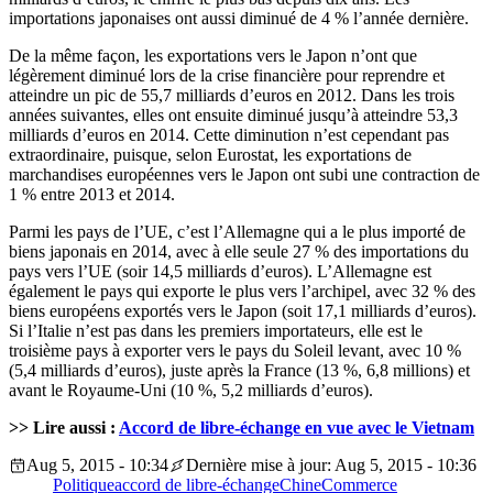
importations japonaises ont aussi diminué de 4 % l’année dernière.
De la même façon, les exportations vers le Japon n’ont que
légèrement diminué lors de la crise financière pour reprendre et
atteindre un pic de 55,7 milliards d’euros en 2012. Dans les trois
années suivantes, elles ont ensuite diminué jusqu’à atteindre 53,3
milliards d’euros en 2014. Cette diminution n’est cependant pas
extraordinaire, puisque, selon Eurostat, les exportations de
marchandises européennes vers le Japon ont subi une contraction de
1 % entre 2013 et 2014.
Parmi les pays de l’UE, c’est l’Allemagne qui a le plus importé de
biens japonais en 2014, avec à elle seule 27 % des importations du
pays vers l’UE (soir 14,5 milliards d’euros). L’Allemagne est
également le pays qui exporte le plus vers l’archipel, avec 32 % des
biens européens exportés vers le Japon (soit 17,1 milliards d’euros).
Si l’Italie n’est pas dans les premiers importateurs, elle est le
troisième pays à exporter vers le pays du Soleil levant, avec 10 %
(5,4 milliards d’euros), juste après la France (13 %, 6,8 millions) et
avant le Royaume-Uni (10 %, 5,2 milliards d’euros).
>> Lire aussi :
Accord de libre-échange en vue avec le Vietnam
Aug 5, 2015 - 10:34
Dernière mise à jour: Aug 5, 2015 - 10:36
Politique
accord de libre-échange
Chine
Commerce