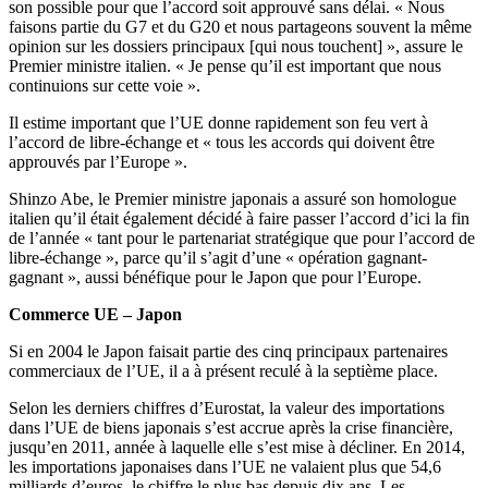
son possible pour que l’accord soit approuvé sans délai. « Nous
faisons partie du G7 et du G20 et nous partageons souvent la même
opinion sur les dossiers principaux [qui nous touchent] », assure le
Premier ministre italien. « Je pense qu’il est important que nous
continuions sur cette voie ».
Il estime important que l’UE donne rapidement son feu vert à
l’accord de libre-échange et « tous les accords qui doivent être
approuvés par l’Europe ».
Shinzo Abe, le Premier ministre japonais a assuré son homologue
italien qu’il était également décidé à faire passer l’accord d’ici la fin
de l’année « tant pour le partenariat stratégique que pour l’accord de
libre-échange », parce qu’il s’agit d’une « opération gagnant-
gagnant », aussi bénéfique pour le Japon que pour l’Europe.
Commerce UE – Japon
Si en 2004 le Japon faisait partie des cinq principaux partenaires
commerciaux de l’UE, il a à présent reculé à la septième place.
Selon les derniers chiffres d’Eurostat, la valeur des importations
dans l’UE de biens japonais s’est accrue après la crise financière,
jusqu’en 2011, année à laquelle elle s’est mise à décliner. En 2014,
les importations japonaises dans l’UE ne valaient plus que 54,6
milliards d’euros, le chiffre le plus bas depuis dix ans. Les