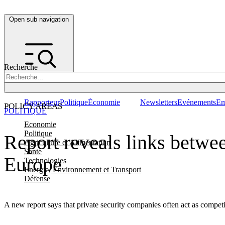
Open sub navigation
Recherche
Rapporteur
Politique
Économie
Newsletters
Evénements
Em
POLICY AREAS
POLITIQUE
Economie
Politique
Report reveals links betwee
Agriculture et Alimentation
Santé
Europe
Technologies
Energie, Environnement et Transport
Défense
A new report says that private security companies often act as competi