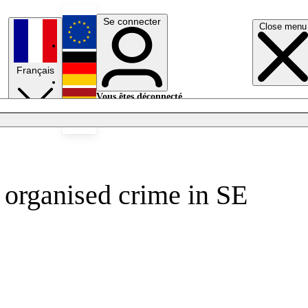
Se connecter
Close menu
English
Français
Deutsch
Vous êtes déconnecté.
Se connecter
Español
Lumières éteintes
d organised crime in SE