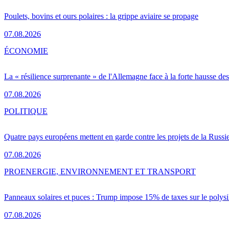
Poulets, bovins et ours polaires : la grippe aviaire se propage
07.08.2026
ÉCONOMIE
La « résilience surprenante » de l'Allemagne face à la forte hausse de
07.08.2026
POLITIQUE
Quatre pays européens mettent en garde contre les projets de la Russi
07.08.2026
PRO
ENERGIE, ENVIRONNEMENT ET TRANSPORT
Panneaux solaires et puces : Trump impose 15% de taxes sur le polysi
07.08.2026