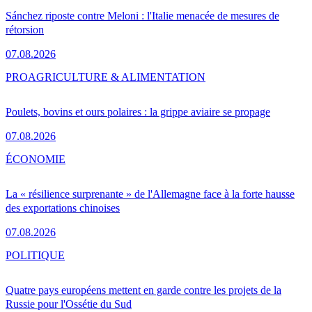
Sánchez riposte contre Meloni : l'Italie menacée de mesures de
rétorsion
07.08.2026
PRO
AGRICULTURE & ALIMENTATION
Poulets, bovins et ours polaires : la grippe aviaire se propage
07.08.2026
ÉCONOMIE
La « résilience surprenante » de l'Allemagne face à la forte hausse
des exportations chinoises
07.08.2026
POLITIQUE
Quatre pays européens mettent en garde contre les projets de la
Russie pour l'Ossétie du Sud