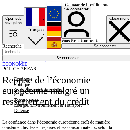
Ga naar de hoofdinhoud
Se connecter
Open sub
Close menu
English
navigation
Français
Deutsch
Vous êtes déconnecté.
Recherche
Se connecter
Español
Lumières éteintes
Se connecter
Rapporteur
Politique
Économie
Newsletters
Evénements
Em
ÉCONOMIE
POLICY AREAS
Reprise de l’économie
Economie
Politique
européenne malgré un
Agriculture et Alimentation
Santé
resserrement du crédit
Technologies
Energie, Environnement et Transport
Défense
La confiance dans l’économie européenne croît de manière
constante chez les entreprises et les consommateurs, selon la