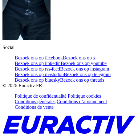
Social
Bezoek ons op facebook
Bezoek ons op x
Bezoek ons op linkedin
Bezoek ons op youtube
Bezoek ons op rss-feed
Bezoek ons op instagram
Bezoek ons op mastodon
Bezoek ons op telegram
Bezoek ons op bluesky
Bezoek ons op threads
©
2026
Euractiv FR
Politique de confidentialité
Politique cookies
Conditions générales
Conditions d’abonnement
Conditions de vente