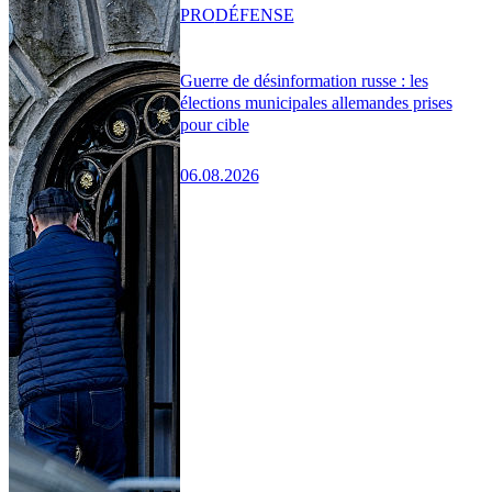
PRO
DÉFENSE
Guerre de désinformation russe : les
élections municipales allemandes prises
pour cible
06.08.2026