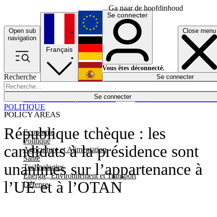
Ga naar de hoofdinhoud
Se connecter
Open sub
Close menu
English
navigation
Français
Deutsch
Vous êtes déconnecté.
Recherche
Se connecter
Español
Lumières éteintes
Se connecter
Rapporteur
Politique
Économie
Newsletters
Evénements
Em
POLITIQUE
POLICY AREAS
République tchèque : les
Economie
Politique
candidats à la présidence sont
Agriculture et Alimentation
Santé
unanimes sur l’appartenance à
Technologies
Energie, Environnement et Transport
l’UE et à l’OTAN
Défense