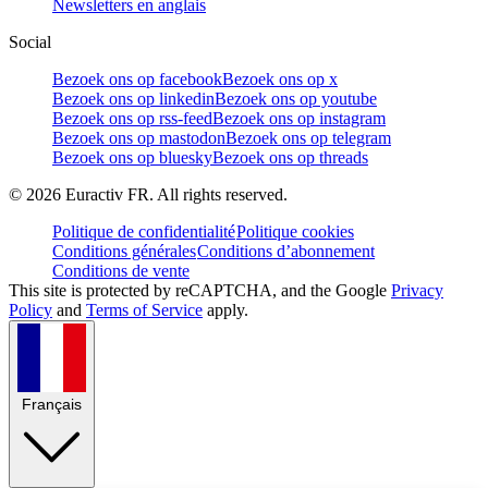
Newsletters en anglais
Social
Bezoek ons op facebook
Bezoek ons op x
Bezoek ons op linkedin
Bezoek ons op youtube
Bezoek ons op rss-feed
Bezoek ons op instagram
Bezoek ons op mastodon
Bezoek ons op telegram
Bezoek ons op bluesky
Bezoek ons op threads
©
2026
Euractiv FR. All rights reserved.
Politique de confidentialité
Politique cookies
Conditions générales
Conditions d’abonnement
Conditions de vente
This site is protected by reCAPTCHA, and the Google
Privacy
Policy
and
Terms of Service
apply.
Français