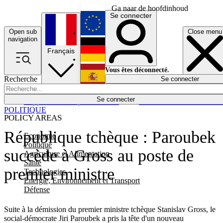
Ga naar de hoofdinhoud
Se connecter
Open sub
Close menu
English
navigation
Français
Deutsch
Vous êtes déconnecté.
Recherche
Se connecter
Español
Lumières éteintes
Se connecter
Rapporteur
Politique
Économie
Newsletters
Evénements
Em
POLITIQUE
POLICY AREAS
République tchèque : Paroubek
Economie
Politique
succède à Gross au poste de
Agriculture et Alimentation
Santé
premier ministre
Technologies
Energie, Environnement et Transport
Défense
Suite à la démission du premier ministre tchèque Stanislav Gross, le
social-démocrate Jiri Paroubek a pris la tête d'un nouveau