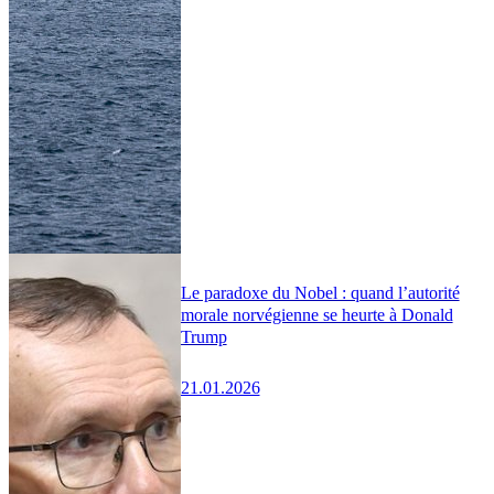
Le paradoxe du Nobel : quand l’autorité
morale norvégienne se heurte à Donald
Trump
21.01.2026