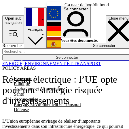
Ga naar de hoofdinhoud
Se connecter
Open sub
Close menu
English
navigation
Français
Deutsch
Vous êtes déconnecté.
Recherche
Se connecter
Español
Lumières éteintes
Se connecter
Rapporteur
Politique
Économie
Newsletters
Evénements
Em
ENERGIE, ENVIRONNEMENT ET TRANSPORT
POLICY AREAS
Réseau électrique : l’UE opte
Economie
Politique
pour une stratégie risquée
Agriculture et Alimentation
Santé
d'investissements
Technologies
Energie, Environnement et Transport
Défense
L’Union européenne envisage de réaliser d’importants
investissements dans son infrastructure énergétique, ce qui pourrait