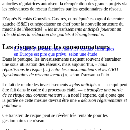
autorités régulatrices autorisent la récupération des grands projets via
les redevances de réseau facturées par les gestionnaires de réseau.
D’après Nicolás González Casares, eurodéputé espagnol de centre
gauche (S&D) et négociateur en chef pour la nouvelle structure du
marché de l’électricité,
« les investissements anticipés joueront un
rôle clé dans la réduction des goulets d’étranglement »
.
Les risques pour les consommateurs
Le déficit d’investissement dans les réseaux électriques
en Europe est pire que prévu, selon une étude
Dans la pratique, les investissements risquent souvent d’entraîner
une sous-utilisation des réseaux, mais aujourd’hui,
« nous
répartissons le risque […] entre les consommateurs et les GRD
[gestionnaires de réseaux locaux] »
, selon Zsuzsanna Pató.
Le fait de rendre les investissements
« plus anticipés »
— ce qui peut
être fait dans le cadre du processus établi —
« transfère une partie
de ce risque aux consommateurs »
, a noté l’experte, qui ajoute que
la portée de cette mesure devrait être une
« décision réglementaire et
politique »
.
Ce transfert de risque peut se révéler très rentable pour les
gestionnaires de réseau.