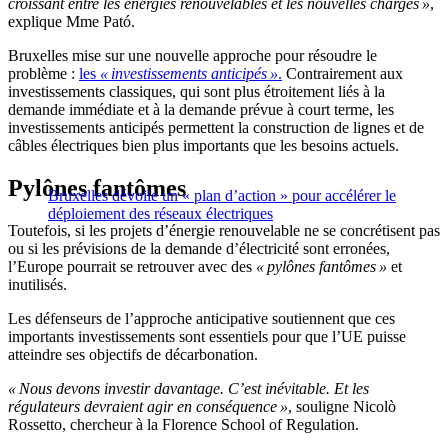
croissant entre les énergies renouvelables et les nouvelles charges »
,
explique Mme Pató.
Bruxelles mise sur une nouvelle approche pour résoudre le
problème :
les
« investissements anticipés »
.
Contrairement aux
investissements classiques, qui sont plus étroitement liés à la
demande immédiate et à la demande prévue à court terme, les
investissements anticipés permettent la construction de lignes et de
câbles électriques bien plus importants que les besoins actuels.
Pylônes fantômes
Bruxelles dévoile un « plan d’action » pour accélérer le
déploiement des réseaux électriques
Toutefois, si les projets d’énergie renouvelable ne se concrétisent pas
ou si les prévisions de la demande d’électricité sont erronées,
l’Europe pourrait se retrouver avec des
« pylônes fantômes »
et
inutilisés.
Les défenseurs de l’approche anticipative soutiennent que ces
importants investissements sont essentiels pour que l’UE puisse
atteindre ses objectifs de décarbonation.
« Nous devons investir davantage. C’est inévitable. Et les
régulateurs devraient agir en conséquence »
, souligne Nicolò
Rossetto, chercheur à la Florence School of Regulation.