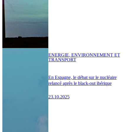
ENERGIE, ENVIRONNEMENT ET
TRANSPORT
En Espagne, le débat sur le nucléaire
relancé après le black-out ibérique
23.10.2025