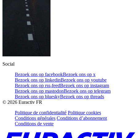
Social
Bezoek ons op facebook
Bezoek ons op x
Bezoek ons op linkedin
Bezoek ons op youtube
Bezoek ons op rss-feed
Bezoek ons op instagram
Bezoek ons op mastodon
Bezoek ons op telegram
Bezoek ons op bluesky
Bezoek ons op threads
©
2026
Euractiv FR
Politique de confidentialité
Politique cookies
Conditions générales
Conditions d’abonnement
Conditions de vente