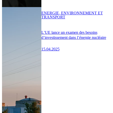
ENERGIE, ENVIRONNEMENT ET
TRANSPORT
L’UE lance un examen des besoins
d’investissement dans l’énergie nucléaire
15.04.2025