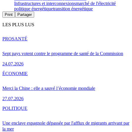
Infrastructures et interconnexions
marché de l'électricité
politique énergétique
transition énergétique
Print
Partager
LES PLUS LUS
PRO
SANTÉ
Sept pays votent contre le programme de santé de la Commission
24.07.2026
ÉCONOMIE
Merci la Chine : elle a sauvé l’économie mondiale
27.07.2026
POLITIQUE
Une enclave espagnole dépassée par l'afflux de migrants arrivant par
la mer