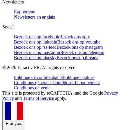
Newsletters
Rapporteur
Newsletters en anglais
Social
Bezoek ons op facebook
Bezoek ons op x
Bezoek ons op linkedin
Bezoek ons op youtube
Bezoek ons op rss-feed
Bezoek ons op instagram
Bezoek ons op mastodon
Bezoek ons op telegram
Bezoek ons op bluesky
Bezoek ons op threads
©
2026
Euractiv FR. All rights reserved.
Politique de confidentialité
Politique cookies
Conditions générales
Conditions d’abonnement
Conditions de vente
This site is protected by reCAPTCHA, and the Google
Privacy
Policy
and
Terms of Service
apply.
Français