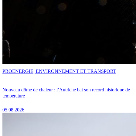
PRO
ENERGIE, ENVIRONNEMENT ET TRANSPORT
Nouveau dôme de chaleur : l’Autriche bat son record historique de
température
05.08.2026