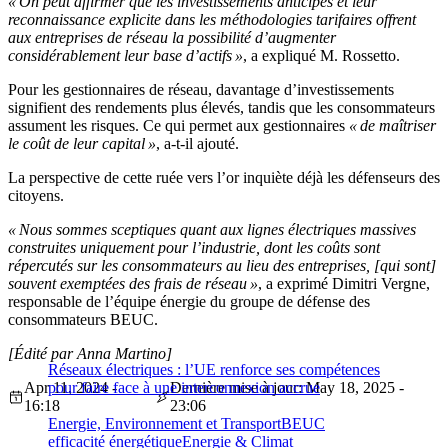
« On peut affirmer que les investissements anticipés et leur
reconnaissance explicite dans les méthodologies tarifaires offrent
aux entreprises de réseau la possibilité d’augmenter
considérablement leur base d’actifs »
, a expliqué M. Rossetto.
Pour les gestionnaires de réseau, davantage d’investissements
signifient des rendements plus élevés, tandis que les consommateurs
assument les risques. Ce qui permet aux gestionnaires
« de maîtriser
le coût de leur capital »
, a-t-il ajouté.
La perspective de cette ruée vers l’or inquiète déjà les défenseurs des
citoyens.
« Nous sommes sceptiques quant aux lignes électriques massives
construites uniquement pour l’industrie, dont les coûts sont
répercutés sur les consommateurs au lieu des entreprises, [qui sont]
souvent exemptées des frais de réseau »
, a exprimé Dimitri Vergne,
responsable de l’équipe énergie du groupe de défense des
consommateurs BEUC.
[Édité par Anna Martino]
Réseaux électriques : l’UE renforce ses compétences
Apr 11, 2024 -
pour faire face à une interconnexion accrue
Dernière mise à jour: May 18, 2025 -
16:18
23:06
Energie, Environnement et Transport
BEUC
efficacité énergétique
Energie & Climat