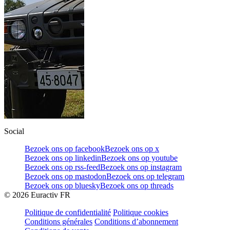
Social
Bezoek ons op facebook
Bezoek ons op x
Bezoek ons op linkedin
Bezoek ons op youtube
Bezoek ons op rss-feed
Bezoek ons op instagram
Bezoek ons op mastodon
Bezoek ons op telegram
Bezoek ons op bluesky
Bezoek ons op threads
©
2026
Euractiv FR
Politique de confidentialité
Politique cookies
Conditions générales
Conditions d’abonnement