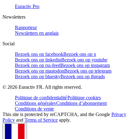
Euractiv Pro
Newsletters
Rapporteur
Newsletters en anglais
Social
Bezoek ons op facebook
Bezoek ons op x
Bezoek ons op linkedin
Bezoek ons op youtube
Bezoek ons op rss-feed
Bezoek ons op instagram
Bezoek ons op mastodon
Bezoek ons op telegram
Bezoek ons op bluesky
Bezoek ons op threads
©
2026
Euractiv FR. All rights reserved.
Politique de confidentialité
Politique cookies
Conditions générales
Conditions d’abonnement
Conditions de vente
This site is protected by reCAPTCHA, and the Google
Privacy
Policy
and
Terms of Service
apply.