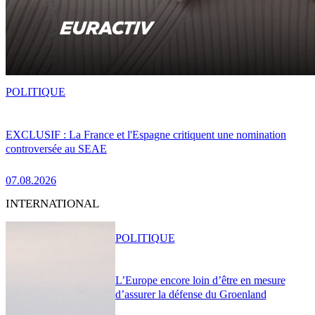
POLITIQUE
EXCLUSIF : La France et l'Espagne critiquent une nomination
controversée au SEAE
07.08.2026
INTERNATIONAL
POLITIQUE
L’Europe encore loin d’être en mesure
d’assurer la défense du Groenland