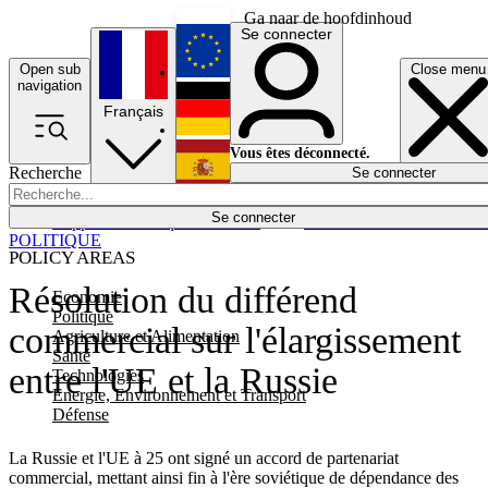
Ga naar de hoofdinhoud
Se connecter
Open sub
Close menu
English
navigation
Français
Deutsch
Vous êtes déconnecté.
Recherche
Se connecter
Español
Lumières éteintes
Se connecter
Rapporteur
Politique
Économie
Newsletters
Evénements
Em
POLITIQUE
POLICY AREAS
Résolution du différend
Economie
Politique
commercial sur l'élargissement
Agriculture et Alimentation
Santé
entre l'UE et la Russie
Technologies
Energie, Environnement et Transport
Défense
La Russie et l'UE à 25 ont signé un accord de partenariat
commercial, mettant ainsi fin à l'ère soviétique de dépendance des