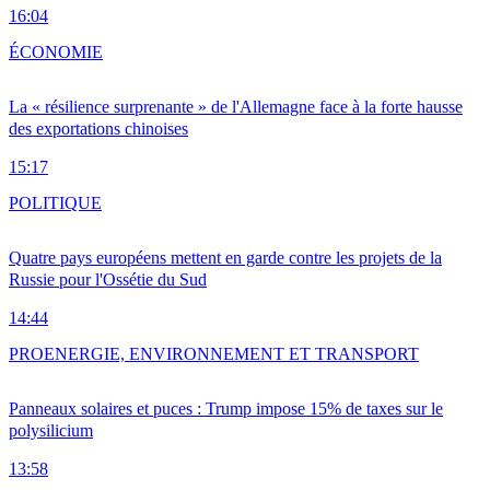
16:04
ÉCONOMIE
La « résilience surprenante » de l'Allemagne face à la forte hausse
des exportations chinoises
15:17
POLITIQUE
Quatre pays européens mettent en garde contre les projets de la
Russie pour l'Ossétie du Sud
14:44
PRO
ENERGIE, ENVIRONNEMENT ET TRANSPORT
Panneaux solaires et puces : Trump impose 15% de taxes sur le
polysilicium
13:58