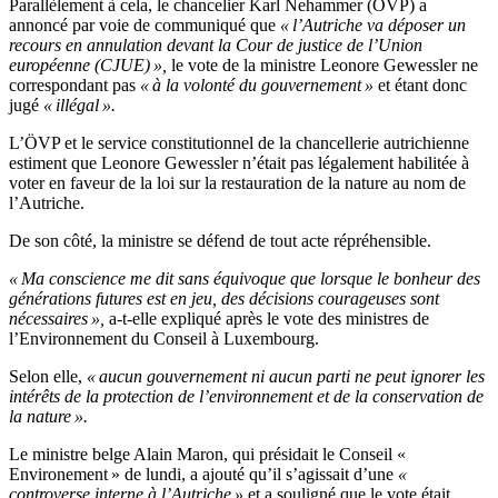
Parallèlement à cela, le chancelier Karl Nehammer (ÖVP) a
annoncé par voie de communiqué que
« l’Autriche va déposer un
recours en annulation devant la Cour de justice de l’Union
européenne (CJUE) »,
le vote de la ministre Leonore Gewessler ne
correspondant pas
« à la volonté du gouvernement »
et étant donc
jugé
« illégal ».
L’ÖVP et le service constitutionnel de la chancellerie autrichienne
estiment que Leonore Gewessler n’était pas légalement habilitée à
voter en faveur de la loi sur la restauration de la nature au nom de
l’Autriche.
De son côté, la ministre se défend de tout acte répréhensible.
« Ma conscience me dit sans équivoque que lorsque le bonheur des
générations futures est en jeu, des décisions courageuses sont
nécessaires »,
a-t-elle expliqué après le vote des ministres de
l’Environnement du Conseil à Luxembourg.
Selon elle,
« aucun gouvernement ni aucun parti ne peut ignorer les
intérêts de la protection de l’environnement et de la conservation de
la nature ».
Le ministre belge Alain Maron, qui présidait le Conseil «
Environement » de lundi, a ajouté qu’il s’agissait d’une
«
controverse interne à l’Autriche »
et a souligné que le vote était