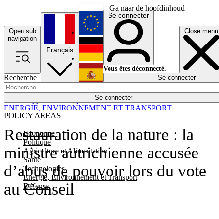
Ga naar de hoofdinhoud
Se connecter
Open sub
Close menu
English
navigation
Français
Deutsch
Vous êtes déconnecté.
Recherche
Se connecter
Español
Lumières éteintes
Se connecter
Rapporteur
Politique
Économie
Newsletters
Evénements
Em
ENERGIE, ENVIRONNEMENT ET TRANSPORT
POLICY AREAS
Restauration de la nature : la
Economie
Politique
ministre autrichienne accusée
Agriculture et Alimentation
Santé
d’abus de pouvoir lors du vote
Technologies
Energie, Environnement et Transport
au Conseil
Défense