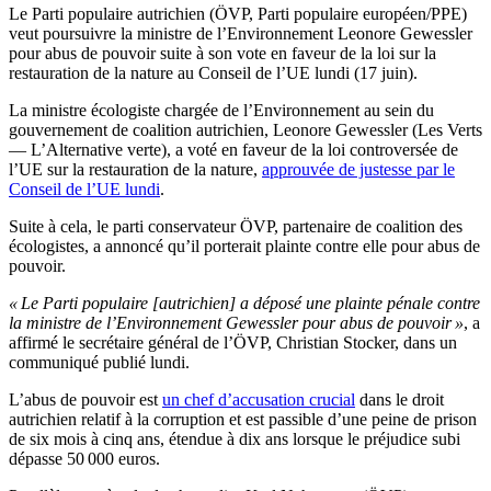
Le Parti populaire autrichien (ÖVP, Parti populaire européen/PPE)
veut poursuivre la ministre de l’Environnement Leonore Gewessler
pour abus de pouvoir suite à son vote en faveur de la loi sur la
restauration de la nature au Conseil de l’UE lundi (17 juin).
La ministre écologiste chargée de l’Environnement au sein du
gouvernement de coalition autrichien, Leonore Gewessler (Les Verts
— L’Alternative verte), a voté en faveur de la loi controversée de
l’UE sur la restauration de la nature,
approuvée de justesse par le
Conseil de l’UE lundi
.
Suite à cela, le parti conservateur ÖVP, partenaire de coalition des
écologistes, a annoncé qu’il porterait plainte contre elle pour abus de
pouvoir.
« Le Parti populaire [autrichien] a déposé une plainte pénale contre
la ministre de l’Environnement Gewessler pour abus de pouvoir »
, a
affirmé le secrétaire général de l’ÖVP, Christian Stocker, dans un
communiqué publié lundi.
L’abus de pouvoir est
un chef d’accusation crucial
dans le droit
autrichien relatif à la corruption et est passible d’une peine de prison
de six mois à cinq ans, étendue à dix ans lorsque le préjudice subi
dépasse 50 000 euros.