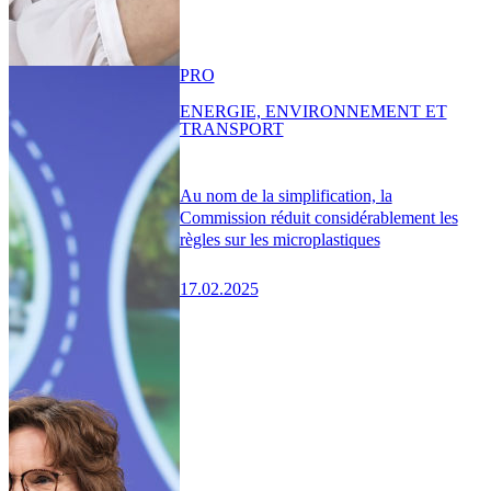
PRO
ENERGIE, ENVIRONNEMENT ET
TRANSPORT
Au nom de la simplification, la
Commission réduit considérablement les
règles sur les microplastiques
17.02.2025