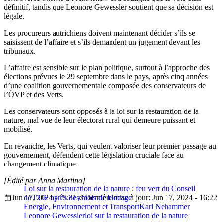
définitif, tandis que Leonore Gewessler soutient que sa décision est
légale.
Les procureurs autrichiens doivent maintenant décider s’ils se
saisissent de l’affaire et s’ils demandent un jugement devant les
tribunaux.
L’affaire est sensible sur le plan politique, surtout à l’approche des
élections prévues le 29 septembre dans le pays, après cinq années
d’une coalition gouvernementale composée des conservateurs de
l’ÖVP et des Verts.
Les conservateurs sont opposés à la loi sur la restauration de la
nature, mal vue de leur électorat rural qui demeure puissant et
mobilisé.
En revanche, les Verts, qui veulent valoriser leur premier passage au
gouvernement, défendent cette législation cruciale face au
changement climatique.
[Édité par Anna Martino]
Loi sur la restauration de la nature : feu vert du Conseil
Jun 17, 2024 - 15:31
de l’UE après des mois de blocage
Dernière mise à jour: Jun 17, 2024 - 16:22
Energie, Environnement et Transport
Karl Nehammer
Leonore Gewessler
loi sur la restauration de la nature