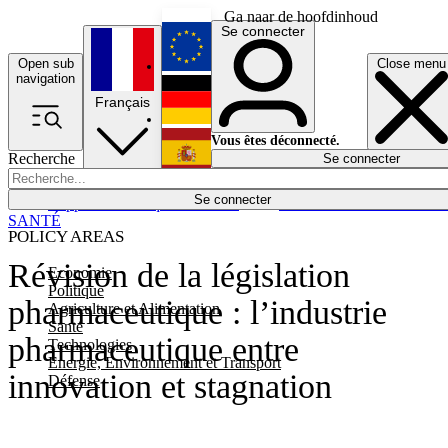
Ga naar de hoofdinhoud
Se connecter
Open sub
Close menu
English
navigation
Français
Deutsch
Vous êtes déconnecté.
Recherche
Se connecter
Español
Lumières éteintes
Se connecter
Rapporteur
Politique
Économie
Newsletters
Evénements
Em
SANTÉ
POLICY AREAS
Révision de la législation
Economie
Politique
pharmaceutique : l’industrie
Agriculture et Alimentation
Santé
pharmaceutique entre
Technologies
Energie, Environnement et Transport
innovation et stagnation
Défense