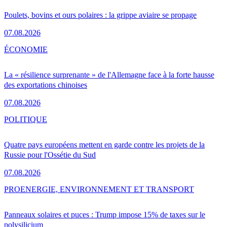
Poulets, bovins et ours polaires : la grippe aviaire se propage
07.08.2026
ÉCONOMIE
La « résilience surprenante » de l'Allemagne face à la forte hausse
des exportations chinoises
07.08.2026
POLITIQUE
Quatre pays européens mettent en garde contre les projets de la
Russie pour l'Ossétie du Sud
07.08.2026
PRO
ENERGIE, ENVIRONNEMENT ET TRANSPORT
Panneaux solaires et puces : Trump impose 15% de taxes sur le
polysilicium