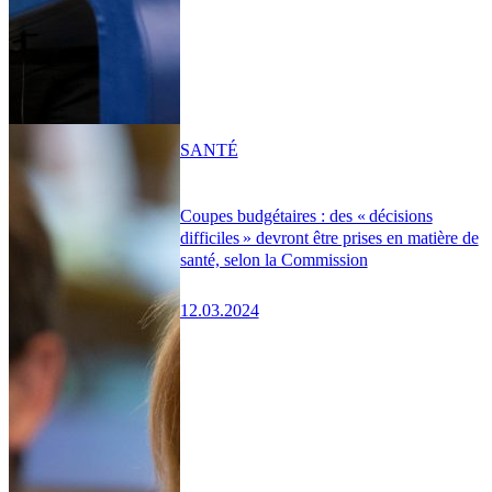
SANTÉ
Coupes budgétaires : des « décisions
difficiles » devront être prises en matière de
santé, selon la Commission
12.03.2024