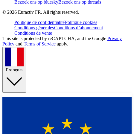
Bezoek ons op bluesky
Bezoek ons op threads
©
2026
Euractiv FR. All rights reserved.
Politique de confidentialité
Politique cookies
Conditions générales
Conditions d’abonnement
Conditions de vente
This site is protected by reCAPTCHA, and the Google
Privacy
Policy
and
Terms of Service
apply.
Français