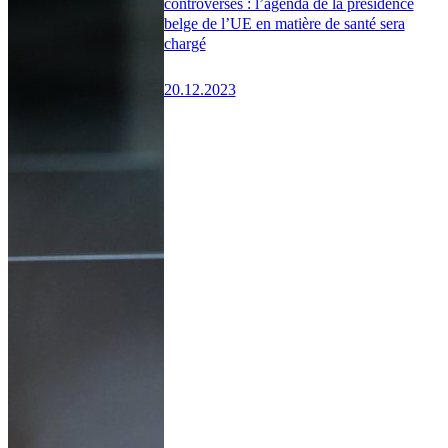
controversés : l’agenda de la présidence
belge de l’UE en matière de santé sera
chargé
20.12.2023