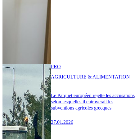
PRO
AGRICULTURE & ALIMENTATION
Le Parquet européen rejette les accusations
selon lesquelles il entraverait les
subventions agricoles grecques
27.01.2026