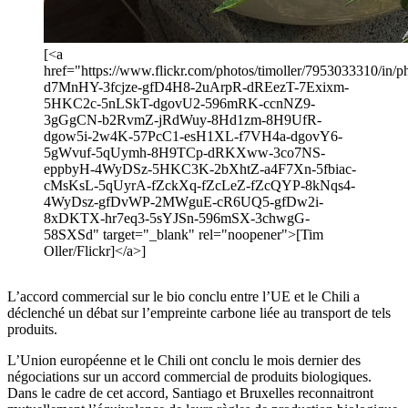
[<a
href="https://www.flickr.com/photos/timoller/7953033310/in/ph
d7MnHY-3fcjze-gfD4H8-2uArpR-dREezT-7Exixm-
5HKC2c-5nLSkT-dgovU2-596mRK-ccnNZ9-
3gGgCN-b2RvmZ-jRdWuy-8Hd1zm-8H9UfR-
dgow5i-2w4K-57PcC1-esH1XL-f7VH4a-dgovY6-
5gWvuf-5qUymh-8H9TCp-dRKXww-3co7NS-
eppbyH-4WyDSz-5HKC3K-2bXhtZ-a4F7Xn-5fbiac-
cMsKsL-5qUyrA-fZckXq-fZcLeZ-fZcQYP-8kNqs4-
4WyDsz-gfDvWP-2MWguE-cR6UQ5-gfDw2i-
8xDKTX-hr7eq3-5sYJSn-596mSX-3chwgG-
58SXSd" target="_blank" rel="noopener">[Tim
Oller/Flickr]</a>]
L’accord commercial sur le bio conclu entre l’UE et le Chili a
déclenché un débat sur l’empreinte carbone liée au transport de tels
produits.
L’Union européenne et le Chili ont conclu le mois dernier des
négociations sur un accord commercial de produits biologiques.
Dans le cadre de cet accord, Santiago et Bruxelles reconnaitront