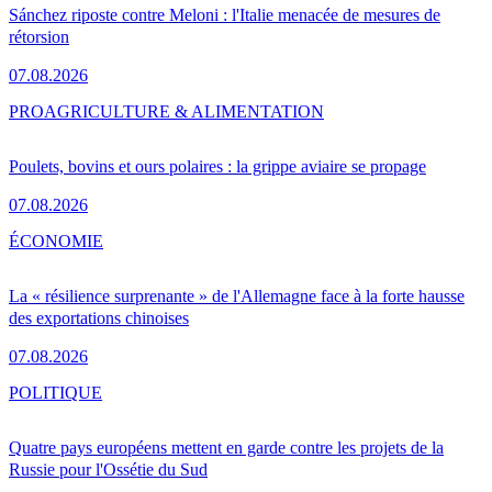
Sánchez riposte contre Meloni : l'Italie menacée de mesures de
rétorsion
07.08.2026
PRO
AGRICULTURE & ALIMENTATION
Poulets, bovins et ours polaires : la grippe aviaire se propage
07.08.2026
ÉCONOMIE
La « résilience surprenante » de l'Allemagne face à la forte hausse
des exportations chinoises
07.08.2026
POLITIQUE
Quatre pays européens mettent en garde contre les projets de la
Russie pour l'Ossétie du Sud