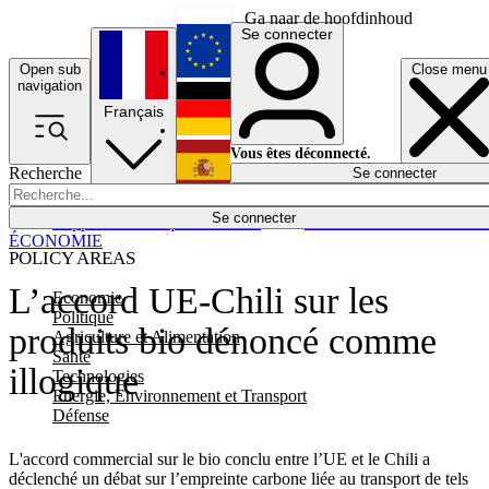
Ga naar de hoofdinhoud
Se connecter
Open sub
Close menu
English
navigation
Français
Deutsch
Vous êtes déconnecté.
Recherche
Se connecter
Español
Lumières éteintes
Se connecter
Rapporteur
Politique
Économie
Newsletters
Evénements
Em
ÉCONOMIE
POLICY AREAS
L’accord UE-Chili sur les
Economie
Politique
produits bio dénoncé comme
Agriculture et Alimentation
Santé
illogique
Technologies
Energie, Environnement et Transport
Défense
L'accord commercial sur le bio conclu entre l’UE et le Chili a
déclenché un débat sur l’empreinte carbone liée au transport de tels