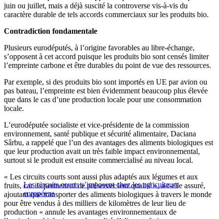
juin ou juillet, mais a déjà suscité la controverse vis-à-vis du
caractère durable de tels accords commerciaux sur les produits bio.
Contradiction fondamentale
Plusieurs eurodéputés, à l’origine favorables au libre-échange,
s’opposent à cet accord puisque les produits bio sont censés limiter
l’empreinte carbone et être durables du point de vue des ressources.
Par exemple, si des produits bio sont importés en UE par avion ou
pas bateau, l’empreinte est bien évidemment beaucoup plus élevée
que dans le cas d’une production locale pour une consommation
locale.
L’eurodéputée socialiste et vice-présidente de la commission
environnement, santé publique et sécurité alimentaire, Daciana
Sârbu, a rappelé que l’un des avantages des aliments biologiques est
que leur production avait un très faible impact environnemental,
surtout si le produit est ensuite commercialisé au niveau local.
« Les circuits courts sont aussi plus adaptés aux légumes et aux
Les circuits courts s’imposent chez les agriculteurs
fruits, car ils permettent de préserver leur qualité », a-t-elle assuré,
européens
ajoutant que transporter des aliments biologiques à travers le monde
pour être vendus à des milliers de kilomètres de leur lieu de
production « annule les avantages environnementaux de