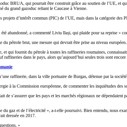
gazoduc BRUA, qui pourrait être construit grâce au soutien de l’UE, et q
nné du grand gazoduc reliant le Caucase à Vienne.
es projets d’intérêt commun (PIC) de l’UE, mais dans la catégorie des PI
 été abandonné, a commenté Liviu Ilași, qui plaide pour sa reprise « com
age du pétrole brut, une mesure qui devrait être prise au niveau européen.
, et qui fournit du pétrole à toutes les raffineries roumaines, connaissait
f raffineries dans le pays, alors qu’aujourd’hui seules trois sont encore 
oumanie
’une raffinerie, dans la ville portuaire de Burgas, détenue par la société
ie à la Commission européenne, de commenter les inquiétudes des soci
t de s’assurer que les pays et les marchés régionaux ne dépendaient pa
e du gaz et de l’électricité », a-t-elle poursuivi. Bien entendu, nous ex
rait dressée en 2017.
uestions. »