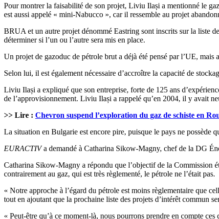
Pour montrer la faisabilité de son projet, Liviu Ilași a mentionné le 
est aussi appelé « mini-Nabucco », car il ressemble au projet abando
BRUA et un autre projet dénommé Eastring sont inscrits sur la liste d
déterminer si l’un ou l’autre sera mis en place.
Un projet de gazoduc de pétrole brut a déjà été pensé par l’UE, mais a
Selon lui, il est également nécessaire d’accroître la capacité de stock
Liviu Ilași a expliqué que son entreprise, forte de 125 ans d’expérience
de l’approvisionnement. Liviu Ilași a rappelé qu’en 2004, il y avait neu
>> Lire :
Chevron suspend l’exploration du gaz de schiste en R
La situation en Bulgarie est encore pire, puisque le pays ne possède qu
EURACTIV
a demandé à Catharina Sikow-Magny, chef de la DG Énerg
Catharina Sikow-Magny a répondu que l’objectif de la Commission étai
contrairement au gaz, qui est très règlementé, le pétrole ne l’était pas.
« Notre approche à l’égard du pétrole est moins règlementaire que cell
tout en ajoutant que la prochaine liste des projets d’intérêt commun se
« Peut-être qu’à ce moment-là, nous pourrons prendre en compte ces q