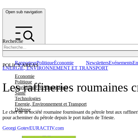
Open sub navigation
Recherche
Rapporteur
Politique
Économie
Newsletters
Evénements
Em
POLICY AREAS
ENERGIE, ENVIRONNEMENT ET TRANSPORT
Economie
Politique
Les raffineries roumaines c
Agriculture et Alimentation
Santé
Technologies
Energie, Environnement et Transport
Défense
Le chef de la société roumaine fournissant du pétrole brut aux raffineri
pour acheminer du pétrole depuis le port italien de Trieste.
Georgi Gotev
EURACTIV.com