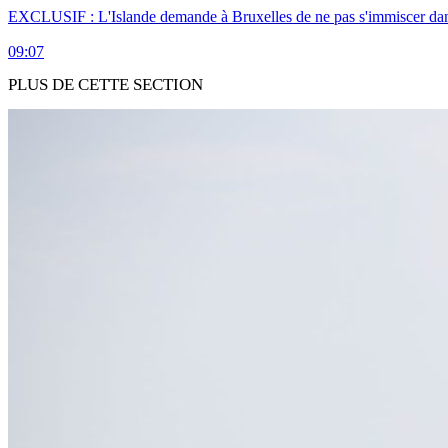
EXCLUSIF : L'Islande demande à Bruxelles de ne pas s'immiscer dan
09:07
PLUS DE CETTE SECTION