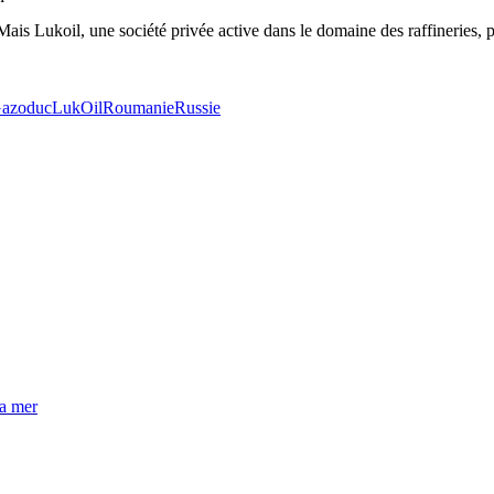
. Mais Lukoil, une société privée active dans le domaine des raffineries,
azoduc
LukOil
Roumanie
Russie
la mer