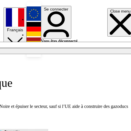
Se connecter
Close menu
English
Français
Deutsch
Vous êtes déconnecté.
Se connecter
Español
Lumières éteintes
que
Noire et épuiser le secteur, sauf si l’UE aide à construire des gazoducs