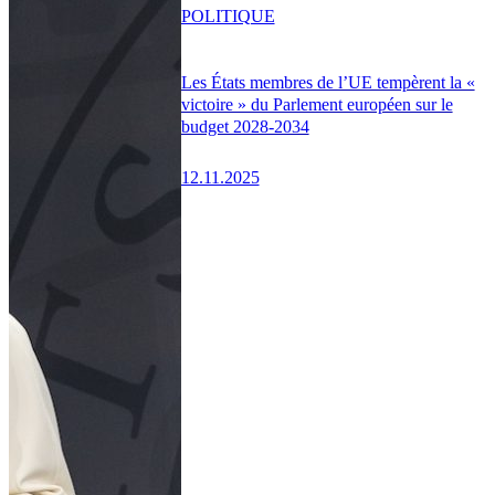
POLITIQUE
Les États membres de l’UE tempèrent la «
victoire » du Parlement européen sur le
budget 2028-2034
12.11.2025