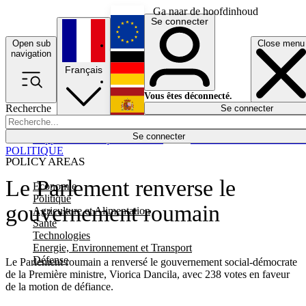
Ga naar de hoofdinhoud
Se connecter
Open sub
Close menu
English
navigation
Français
Deutsch
Vous êtes déconnecté.
Recherche
Se connecter
Español
Lumières éteintes
Se connecter
Rapporteur
Politique
Économie
Newsletters
Evénements
Em
POLITIQUE
POLICY AREAS
Le Parlement renverse le
Economie
Politique
gouvernement roumain
Agriculture et Alimentation
Santé
Technologies
Energie, Environnement et Transport
Défense
Le Parlement roumain a renversé le gouvernement social-démocrate
de la Première ministre, Viorica Dancila, avec 238 votes en faveur
de la motion de défiance.