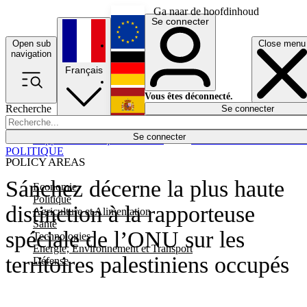
Ga naar de hoofdinhoud
Se connecter
Open sub
Close menu
English
navigation
Français
Deutsch
Vous êtes déconnecté.
Recherche
Se connecter
Español
Lumières éteintes
Se connecter
Rapporteur
Politique
Économie
Newsletters
Evénements
Em
POLITIQUE
POLICY AREAS
Sánchez décerne la plus haute
Economie
Politique
distinction à la rapporteuse
Agriculture et Alimentation
Santé
spéciale de l’ONU sur les
Technologies
Energie, Environnement et Transport
territoires palestiniens occupés
Défense