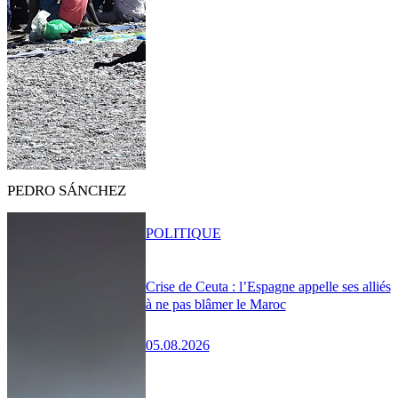
PEDRO SÁNCHEZ
POLITIQUE
Crise de Ceuta : l’Espagne appelle ses alliés
à ne pas blâmer le Maroc
05.08.2026