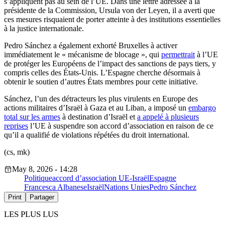
s’appliquent pas au sein de l’UE. Dans une lettre adressée à la
présidente de la Commission,
Ursula von der Leyen
, il a averti que
ces mesures risquaient de porter atteinte à des institutions essentielles
à la justice internationale.
Pedro Sánchez a également exhorté Bruxelles à activer
immédiatement le « mécanisme de blocage », qui
permettrait
à l’UE
de protéger les Européens de l’impact des sanctions de pays tiers, y
compris celles des États-Unis. L’Espagne cherche désormais à
obtenir le soutien d’autres États membres pour cette initiative.
Sánchez, l’un des détracteurs les plus virulents en Europe des
actions militaires d’Israël à Gaza et au Liban, a imposé un
embargo
total sur les armes
à destination d’Israël et
a appelé à plusieurs
reprises
l’UE à suspendre son accord d’association en raison de ce
qu’il a qualifié de violations répétées du droit international.
(cs, mk)
May 8, 2026 - 14:28
Politique
accord d’association UE-Israël
Espagne
Francesca Albanese
Israël
Nations Unies
Pedro Sánchez
Print
Partager
LES PLUS LUS