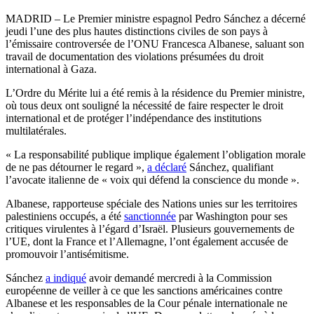
MADRID – Le Premier ministre espagnol
Pedro Sánchez
a décerné
jeudi
l’une des plus hautes distinctions civiles de son pays à
l’émissaire controversée de l’ONU
Francesca Albanese
, saluant son
travail de documentation des violations présumées du droit
international à Gaza.
L’Ordre du Mérite lui a été remis à la résidence du Premier ministre,
où tous deux ont souligné la nécessité de faire respecter le droit
international et de protéger l’indépendance des institutions
multilatérales.
« La responsabilité publique implique également l’obligation morale
de ne pas détourner le regard »,
a déclaré
Sánchez, qualifiant
l’avocate italienne de « voix qui défend la conscience du monde ».
Albanese, rapporteuse spéciale des Nations unies sur les territoires
palestiniens occupés, a été
sanctionnée
par Washington pour ses
critiques virulentes à l’égard d’Israël. Plusieurs gouvernements de
l’UE, dont la France et l’Allemagne, l’ont également accusée de
promouvoir l’antisémitisme.
Sánchez
a indiqué
avoir demandé mercredi à la
Commission
européenne
de veiller à ce que les sanctions américaines contre
Albanese et les responsables de la
Cour pénale internationale
ne