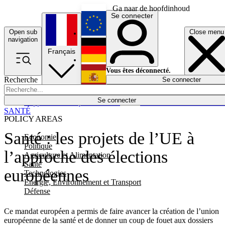
Ga naar de hoofdinhoud
Se connecter
Open sub
Close menu
English
navigation
Français
Deutsch
Vous êtes déconnecté.
Recherche
Se connecter
Español
Lumières éteintes
Se connecter
Rapporteur
Politique
Économie
Newsletters
Evénements
Em
SANTÉ
POLICY AREAS
Santé : les projets de l’UE à
Economie
Politique
l’approche des élections
Agriculture et Alimentation
Santé
européennes
Technologies
Energie, Environnement et Transport
Défense
Ce mandat européen a permis de faire avancer la création de l’union
européenne de la santé et de donner un coup de fouet aux dossiers