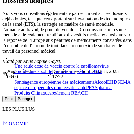
Dossiers adoptés
Nous vous conseillons également de garder un œil sur les dossiers
déjà adoptés, tels que ceux portant sur l’évaluation des technologies
de la santé (ETS), la stratégie en matière de santé mondiale,
l’amiante au travail, le point de vue de la Commission sur la santé
mentale et le règlement relatif aux dispositifs médicaux ainsi que sur
la réponse de l’Europe aux pénuries de médicaments constatées dans
l’ensemble de l’Union, le tout dans un contexte de surcharge de
travail du personnel médical.
[Édité par Anne-Sophie Gayet]
Une seule dose de vaccin contre le papillomavirus
Aug 17, 2023 -
confère une « solide protection », selon l’OMS
Dernière mise à jour: Aug 18, 2023 -
08:00
17:32
Santé
agence européenne des médicaments
Alcool
EHDS
EMA
espace européen des données de santé
PFAS
pharma
Produits Chimiques
règlement REACH
Print
Partager
LES PLUS LUS
ÉCONOMIE