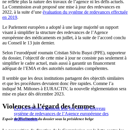
ne reflète plus la nature des travaux de l’agence ni les défis actuels.
La Commission avait proposé une mise à jour des redevances en
2022, à la suite d’une
évaluation du système de redevances effectuée
en 2019
.
Le Parlement européen a adopté à une large majorité un rapport
visant à simplifier la structure des redevances de l’Agence
européenne des médicaments en juillet, à la suite de l’accord conclu
au Conseil le 13 juin dernier.
Selon l’eurodéputé roumain Cristian Silviu Bușoi (PPE), rapporteur
du dossier, l’objectif de cette mise à jour ne consiste pas seulement à
simplifier le cadre actuel, mais aussi à garantir un financement
adéquat de l’EMA et des autorités nationales compétentes.
Il semble que les deux institutions partagent des objectifs similaires
et que les procédures devraient donc être rapides. Comme l’a
indiqué M. Miñones à EURACTIV, la nouvelle règlementation sera
mise en place dès décembre 2023.
Violences à l’égard des femmes
Les eurodéputés donnent leur feu vert au nouveau
système de redevances de l’Agence européenne des
médicaments
Espoir de finalisation du dossier sous la présidence belge