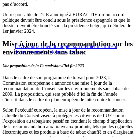
pas d’accord.
Un responsable de l’UE a indiqué à EURACTIV qu’un accord
politique devrait être conclu sous la présidence espagnole et que le
dossier devrait être bouclé sous la présidence belge, qui débutera le
1er janvier 2024.
Mise à jour de la recommandation sur les
L’UE pourrait bientôt adopter son premier instrument
environnements sans tabac
de lutte contre les violences sexistes
Une proposition de la Commission d’ici fin 2023
Dans le cadre de son programme de travail pour 2023, la
Commission européenne a annoncé une mise à jour de la
recommandation du Conseil sur les environnements sans tabac de
2009. La proposition, qui sera publiée d’ici la fin de l’année,
s’inscrit dans le cadre du plan européen de lutte contre le cancer.
Selon l’exécutif européen, la mise à jour de la recommandation
actuelle du Conseil visera à protéger les citoyens de l’UE contre
l’exposition au tabagisme passif en étendant le champ d’application
de la recommandation aux nouveaux produits, tels que les cigarettes
électroniques et les produits à base de tabac chauffé et en élargissant