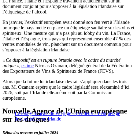
La France, l’Italie et l’Espagne travaillent actuellement sur un
document conjoint pour s’opposer à la législation irlandaise sur
l’étiquetage de l’alcool.
En janvier, l’exécutif européen avait donné son feu vert à l’Irlande
pour que le pays mette en place un étiquetage sanitaire sur les vins et
spiritueux. Une mesure qui n’a pas plu au lobby du vin. La France,
l’Italie et l’Espagne, trois pays qui représentent ensemble 47 % des
ventes mondiales de vin, planchent sur un document commun pour
s’opposer à la législation irlandaise.
« Ce dispositif est en rupture brutale avec le cadre du marché
unique »
,
estime
Nicolas Ozanam, délégué général de la Fédération
des Exportateurs de Vins & Spiritueux de France (FEVS).
Alors que la future loi irlandaise devrait s’appliquer dans les trois
ans, M. Ozanam espère que le cadre législatif sera réexaminé d’ici
2026, soit par l’Irlande elle-même soit par la Commission
européenne.
Nouvelle Agence de l’Union européenne
Le lobby français du vin juge « périlleux » l’étiquetage
sur les drogues
des bouteilles en Irlande
Début des travaux en juillet 2024