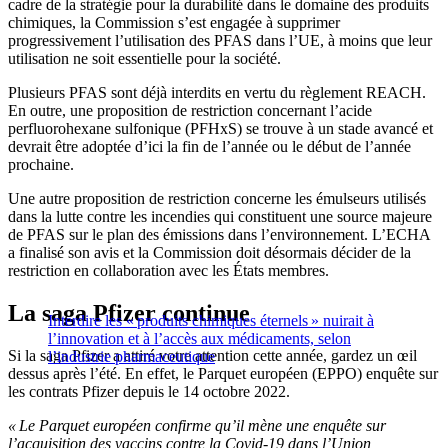
cadre de la stratégie pour la durabilité dans le domaine des produits
chimiques, la Commission s’est engagée à supprimer
progressivement l’utilisation des PFAS dans l’UE, à moins que leur
utilisation ne soit essentielle pour la société.
Plusieurs PFAS sont déjà interdits en vertu du règlement REACH.
En outre, une proposition de restriction concernant l’acide
perfluorohexane sulfonique (PFHxS) se trouve à un stade avancé et
devrait être adoptée d’ici la fin de l’année ou le début de l’année
prochaine.
Une autre proposition de restriction concerne les émulseurs utilisés
dans la lutte contre les incendies qui constituent une source majeure
de PFAS sur le plan des émissions dans l’environnement. L’ECHA
a finalisé son avis et la Commission doit désormais décider de la
restriction en collaboration avec les États membres.
La saga Pfizer continue
Interdire les « produits chimiques éternels » nuirait à
l’innovation et à l’accès aux médicaments, selon
Si la saga Pfizer a attiré votre attention cette année, gardez un œil
l’industrie pharmaceutique
dessus après l’été. En effet, le Parquet européen (EPPO) enquête sur
les contrats Pfizer depuis le 14 octobre 2022.
« Le Parquet européen confirme qu’il mène une enquête sur
l’acquisition des vaccins contre la Covid-19 dans l’Union