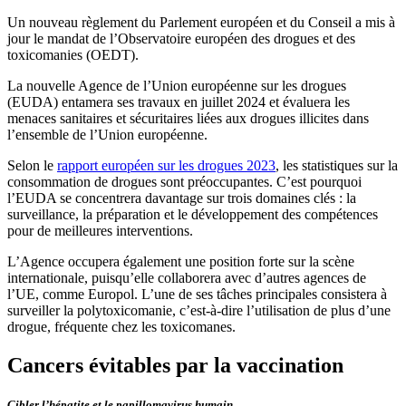
Un nouveau règlement du Parlement européen et du Conseil a mis à
jour le mandat de l’Observatoire européen des drogues et des
toxicomanies (OEDT).
La nouvelle Agence de l’Union européenne sur les drogues
(EUDA) entamera ses travaux en juillet 2024 et évaluera les
menaces sanitaires et sécuritaires liées aux drogues illicites dans
l’ensemble de l’Union européenne.
Selon le
rapport européen sur les drogues 2023
, les statistiques sur la
consommation de drogues sont préoccupantes. C’est pourquoi
l’EUDA se concentrera davantage sur trois domaines clés : la
surveillance, la préparation et le développement des compétences
pour de meilleures interventions.
L’Agence occupera également une position forte sur la scène
internationale, puisqu’elle collaborera avec d’autres agences de
l’UE, comme Europol. L’une de ses tâches principales consistera à
surveiller la polytoxicomanie, c’est-à-dire l’utilisation de plus d’une
drogue, fréquente chez les toxicomanes.
Cancers évitables par la vaccination
Cibler l’hépatite et le papillomavirus humain