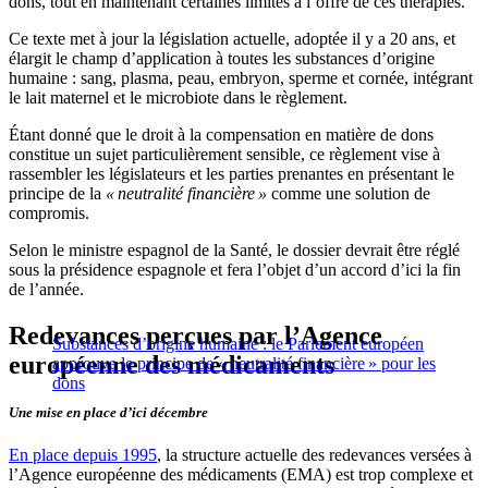
dons, tout en maintenant certaines limites à l’offre de ces thérapies.
Ce texte met à jour la législation actuelle, adoptée il y a 20 ans, et
élargit le champ d’application à toutes les substances d’origine
humaine : sang, plasma, peau, embryon, sperme et cornée, intégrant
le lait maternel et le microbiote dans le règlement.
Étant donné que le droit à la compensation en matière de dons
constitue un sujet particulièrement sensible, ce règlement vise à
rassembler les législateurs et les parties prenantes en présentant le
principe de la
« neutralité financière »
comme une solution de
compromis.
Selon le ministre espagnol de la Santé, le dossier devrait être réglé
sous la présidence espagnole et fera l’objet d’un accord d’ici la fin
de l’année.
Redevances perçues par l’Agence
Substances d’origine humaine : le Parlement européen
européenne des médicaments
approuve le principe de « neutralité financière » pour les
dons
Une mise en place d’ici décembre
En place depuis 1995
, la structure actuelle des redevances versées à
l’Agence européenne des médicaments (EMA) est trop complexe et