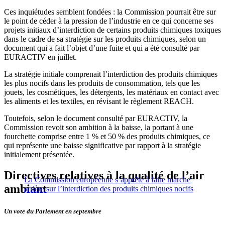
Ces inquiétudes semblent fondées : la Commission pourrait être sur
le point de céder à la pression de l’industrie en ce qui concerne ses
projets initiaux d’interdiction de certains produits chimiques toxiques
dans le cadre de sa stratégie sur les produits chimiques, selon un
document qui a fait l’objet d’une fuite et qui a été consulté par
EURACTIV en juillet.
La stratégie initiale comprenait l’interdiction des produits chimiques
les plus nocifs dans les produits de consommation, tels que les
jouets, les cosmétiques, les détergents, les matériaux en contact avec
les aliments et les textiles, en révisant le règlement REACH.
Toutefois, selon le document consulté par EURACTIV, la
Commission revoit son ambition à la baisse, la portant à une
fourchette comprise entre 1 % et 50 % des produits chimiques, ce
qui représente une baisse significative par rapport à la stratégie
initialement présentée.
Directives relatives à la qualité de l’air
La Commission européenne s’apprête à faire marche
ambiant
arrière sur l’interdiction des produits chimiques nocifs
Un vote du Parlement en septembre