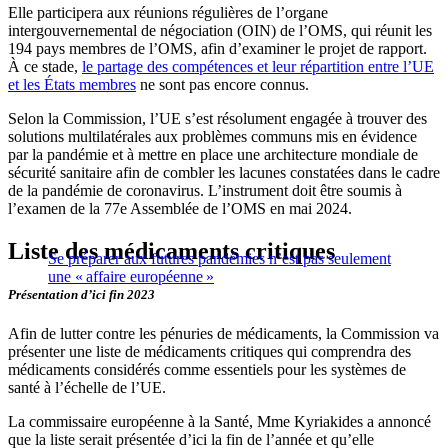
Elle participera aux réunions régulières de l’organe
intergouvernemental de négociation (OIN) de l’OMS, qui réunit les
194 pays membres de l’OMS, afin d’examiner le projet de rapport.
À ce stade,
le partage des compétences et leur répartition entre l’UE
et les États membres
ne sont pas encore connus.
Selon la Commission, l’UE s’est résolument engagée à trouver des
solutions multilatérales aux problèmes communs mis en évidence
par la pandémie et à mettre en place une architecture mondiale de
sécurité sanitaire afin de combler les lacunes constatées dans le cadre
de la pandémie de coronavirus. L’instrument doit être soumis à
l’examen de la 77e Assemblée de l’OMS en mai 2024.
Liste des médicaments critiques
Se préparer aux futures pandémies n’est pas seulement
une « affaire européenne »
Présentation d’ici fin 2023
Afin de lutter contre les pénuries de médicaments, la Commission va
présenter une liste de médicaments critiques qui comprendra des
médicaments considérés comme essentiels pour les systèmes de
santé à l’échelle de l’UE.
La commissaire européenne à la Santé, Mme Kyriakides a annoncé
que la liste serait présentée d’ici la fin de l’année et qu’elle