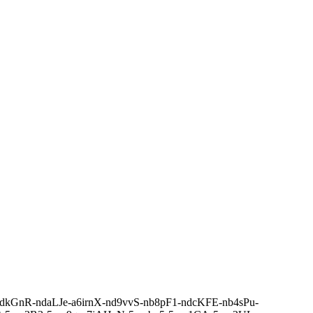
NS-ndkGnR-ndaLJe-a6irnX-nd9vvS-nb8pF1-ndcKFE-nb4sPu-