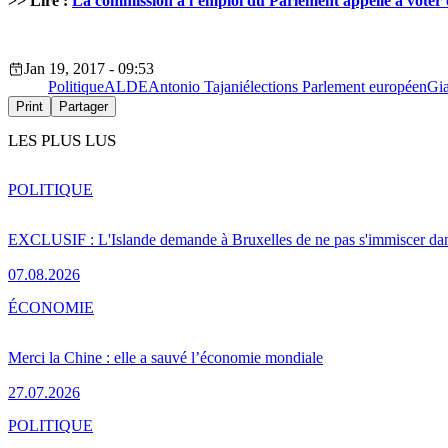
>> Lire :
La commission à l’emploi du Parlement appelle à voter
Jan 19, 2017 - 09:53
Politique
ALDE
Antonio Tajani
élections Parlement européen
Gia
Print
Partager
LES PLUS LUS
POLITIQUE
EXCLUSIF : L'Islande demande à Bruxelles de ne pas s'immiscer dan
07.08.2026
ÉCONOMIE
Merci la Chine : elle a sauvé l’économie mondiale
27.07.2026
POLITIQUE