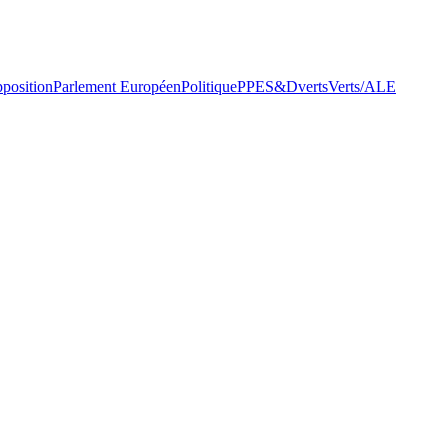
pposition
Parlement Européen
Politique
PPE
S&D
verts
Verts/ALE