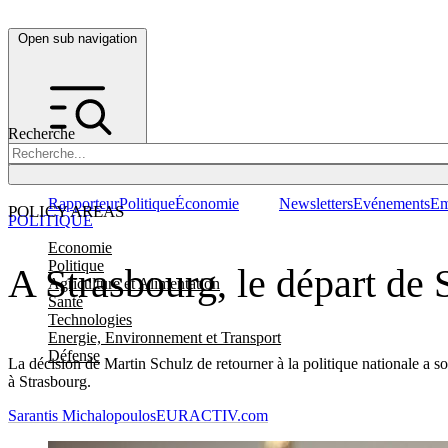
Open sub navigation
Recherche
Rapporteur
Politique
Économie
Newsletters
Evénements
Em
POLICY AREAS
POLITIQUE
Economie
Politique
A Strasbourg, le départ de 
Agriculture et Alimentation
Santé
Technologies
Energie, Environnement et Transport
Défense
La décision de Martin Schulz de retourner à la politique nationale a so
à Strasbourg.
Sarantis Michalopoulos
EURACTIV.com