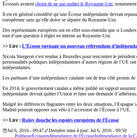
Écossais avaient
choisi de ne pas quitter le Royaume-Uni
, notamment 
Il est en général considéré qu’une Écosse indépendante devrait repasse
européenne sans qu’elle doive se séparer du Royaume-Uni.
Des représentants européens ont en effet sous-entendu que si Londres e
tout d’une question à régler en interne au Royaume-Uni.
>> Lire :
L’Écosse envisage un nouveau référendum d’indépendan
Nicola Sturgeon s’est rendue à Bruxelles pour rencontrer le présiden
personnalités politiques indépendantistes d’autres régions de l’UE ont
indépendantes.
Les partisans d’une indépendance catalane ont de leur côté promis de s
En 2014, le gouvernement catalan a même publié un rapport assurant qu
indépendante devrait quitter l’Union et faire une demande d’adhésion.
Malgré les différences flagrantes entre les deux situations, l’Espagne
Madrid pourrait opposer son véto à l’accession de l’Écosse à l’UE.
>> Lire :
Rajoy douche les espoirs européens de l’Écosse
Jul 6, 2016 - 09:47
Dernière mise à jour: Jul 6, 2016 - 09:50
Politique
Écosse
indépendance de l'Écosse
Indépendance de la C