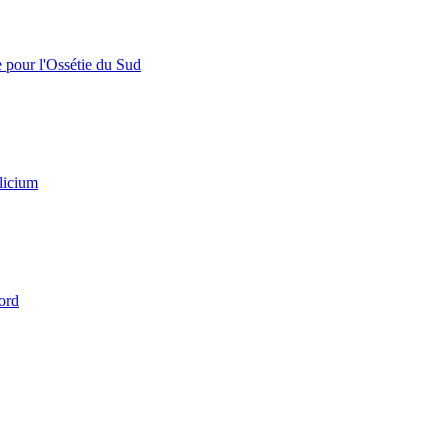
e pour l'Ossétie du Sud
licium
ord