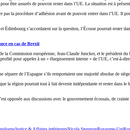
pour être assurés de pouvoir rester dans l’UE. La situation est à prése
r pas la procédure d’adhésion avant de pouvoir entrer dans l’UE. Il pour
t Édimbourg s’accordaient sur la question, l’Écosse pourrait rester dans 
ce en cas de Brexit
t de la Commission européenne, Jean-Claude Juncker, et le président du
 profité pour appeler à un « élargissement interne » de l’UE, c’est-à-di
e séparer de l’Espagne s’ils remportaient une majorité absolue de sièges
e la région pourrait tout à fait devenir indépendante et rester dans le
 s’est opposée aux discussions avec le gouvernement écossais, de craint
atalogne
Justice & Affaires intérieures
Nicola Sturgeon
Royaume-Uni
Roy