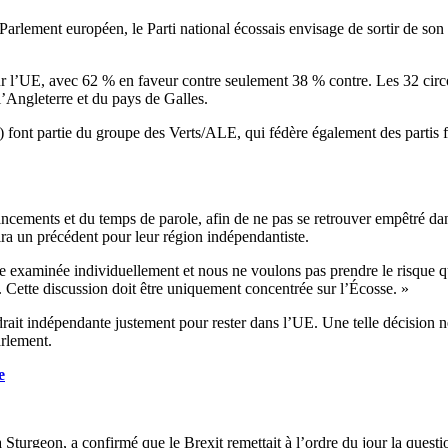
u Parlement européen, le Parti national écossais envisage de sortir de s
 l’UE, avec 62 % en faveur contre seulement 38 % contre. Les 32 circo
l’Angleterre et du pays de Galles.
 font partie du groupe des Verts/ALE, qui fédère également des partis f
nancements et du temps de parole, afin de ne pas se retrouver empêtré d
ra un précédent pour leur région indépendantiste.
 examinée individuellement et nous ne voulons pas prendre le risque qu
 Cette discussion doit être uniquement concentrée sur l’Écosse. »
endrait indépendante justement pour rester dans l’UE. Une telle décision 
arlement.
e
 Sturgeon, a confirmé que le Brexit remettait à l’ordre du jour la ques