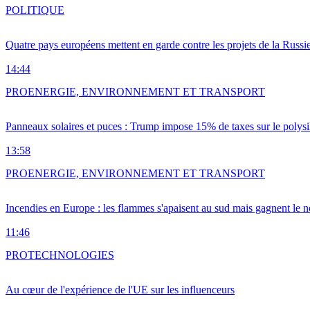
POLITIQUE
Quatre pays européens mettent en garde contre les projets de la Russi
14:44
PRO
ENERGIE, ENVIRONNEMENT ET TRANSPORT
Panneaux solaires et puces : Trump impose 15% de taxes sur le polysi
13:58
PRO
ENERGIE, ENVIRONNEMENT ET TRANSPORT
Incendies en Europe : les flammes s'apaisent au sud mais gagnent le n
11:46
PRO
TECHNOLOGIES
Au cœur de l'expérience de l'UE sur les influenceurs