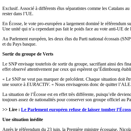
Exclusif. Associé à différents élus séparatistes comme les Catalans a
rester dans l’UE.
En Écosse, le vote pro-européen a largement dominé le référendum sur
Une unité qui n’a cependant pas fait le poids face au vote anti-UE de 
Au Parlement européen, les deux élus du Parti national écossais (SNP)
et du Pays basque.
Sortir du groupe de Verts
Le SNP envisage toutefois de sortir du groupe, sacrifiant ainsi des fi
effet observé attentivement par ceux qui espèrent qu’Édimbourg établi
« Le SNP ne veut pas marquer de précédent. Chaque situation doit être
une source à
EURACTIV
. « Nous envisageons donc de quitter l’ALE.
La situation de l’Écosse est en effet très différente, puisqu’elle devi
toujours assez de nationalités pour conserver son groupe officiel au P
>> Lire :
Le Parlement européen refuse de laisser tomber l’Écoss
Une situation inédite
Après le référendum du 23 juin, la Première ministre écossaise, Nicola