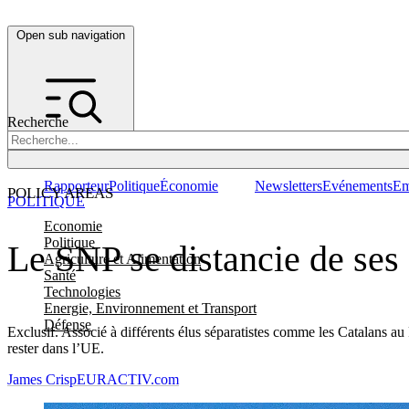
Open sub navigation
Recherche
Rapporteur
Politique
Économie
Newsletters
Evénements
Em
POLICY AREAS
POLITIQUE
Economie
Politique
Le SNP se distancie de ses 
Agriculture et Alimentation
Santé
Technologies
Energie, Environnement et Transport
Défense
Exclusif. Associé à différents élus séparatistes comme les Catalans au
rester dans l’UE.
James Crisp
EURACTIV.com