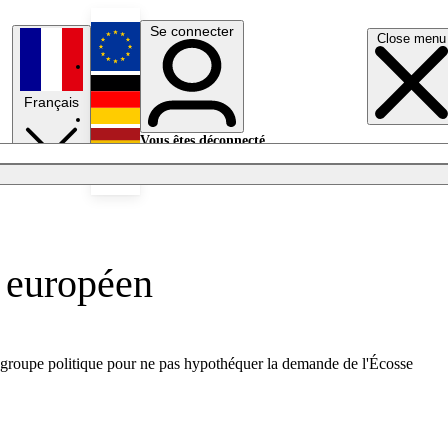
Se connecter
Close menu
English
Français
Deutsch
Vous êtes déconnecté.
Se connecter
Español
Lumières éteintes
t européen
on groupe politique pour ne pas hypothéquer la demande de l'Écosse