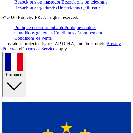
Bezoek ons op mastodon
Bezoek ons op telegram
Bezoek ons op bluesky
Bezoek ons op threads
©
2026
Euractiv FR. All rights reserved.
Politique de confidentialité
Politique cookies
Conditions générales
Conditions d’abonnement
Conditions de vente
This site is protected by reCAPTCHA, and the Google
Privacy
Policy
and
Terms of Service
apply.
Français