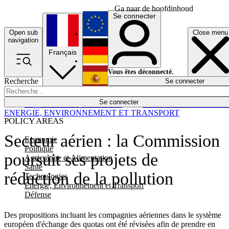
Ga naar de hoofdinhoud
Se connecter
Open sub
Close menu
English
navigation
Français
Deutsch
Vous êtes déconnecté.
Recherche
Se connecter
Español
Lumières éteintes
Se connecter
Rapporteur
Politique
Économie
Newsletters
Evénements
Em
ENERGIE, ENVIRONNEMENT ET TRANSPORT
POLICY AREAS
Secteur aérien : la Commission
Economie
Politique
poursuit ses projets de
Agriculture et Alimentation
Santé
réduction de la pollution
Technologies
Energie, Environnement et Transport
Défense
Des propositions incluant les compagnies aériennes dans le système
européen d'échange des quotas ont été révisées afin de prendre en