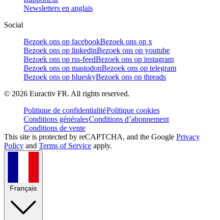
Newsletters en anglais
Social
Bezoek ons op facebook
Bezoek ons op x
Bezoek ons op linkedin
Bezoek ons op youtube
Bezoek ons op rss-feed
Bezoek ons op instagram
Bezoek ons op mastodon
Bezoek ons op telegram
Bezoek ons op bluesky
Bezoek ons op threads
©
2026
Euractiv FR. All rights reserved.
Politique de confidentialité
Politique cookies
Conditions générales
Conditions d’abonnement
Conditions de vente
This site is protected by reCAPTCHA, and the Google
Privacy
Policy
and
Terms of Service
apply.
Français