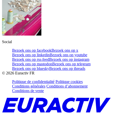
Social
Bezoek ons op facebook
Bezoek ons op x
Bezoek ons op linkedin
Bezoek ons op youtube
Bezoek ons op rss-feed
Bezoek ons op instagram
Bezoek ons op mastodon
Bezoek ons op telegram
Bezoek ons op bluesky
Bezoek ons op threads
©
2026
Euractiv FR
Politique de confidentialité
Politique cookies
Conditions générales
Conditions d’abonnement
Conditions de vente