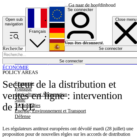
Ga naar de hoofdinhoud
Se connecter
Open sub
Close menu
English
navigation
Français
Deutsch
Vous êtes déconnecté.
Recherche
Se connecter
Español
Lumières éteintes
Se connecter
Rapporteur
Politique
Économie
Newsletters
Evénements
Em
ÉCONOMIE
POLICY AREAS
Secteur de la distribution et
Economie
Politique
ventes en ligne : intervention
Agriculture et Alimentation
Santé
de l’UE
Technologies
Energie, Environnement et Transport
Défense
Les régulateurs antitrust européens ont dévoilé mardi (28 juillet) une
proposition pour de nouvelles règles sur les accords de distribution