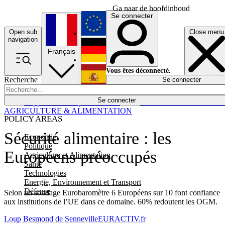
Ga naar de hoofdinhoud
Se connecter
Open sub
Close menu
English
navigation
Français
Deutsch
Vous êtes déconnecté.
Recherche
Se connecter
Español
Lumières éteintes
Se connecter
Rapporteur
Politique
Économie
Newsletters
Evénements
Em
AGRICULTURE & ALIMENTATION
POLICY AREAS
Sécurité alimentaire : les
Economie
Politique
Européens préoccupés
Agriculture et Alimentation
Santé
Technologies
Energie, Environnement et Transport
Défense
Selon un sondage Eurobaromètre 6 Européens sur 10 font confiance
aux institutions de l’UE dans ce domaine. 60% redoutent les OGM.
Loup Besmond de Senneville
EURACTIV.fr