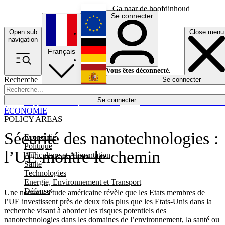
Ga naar de hoofdinhoud
Se connecter
Open sub
Close menu
English
navigation
Français
Deutsch
Vous êtes déconnecté.
Recherche
Se connecter
Español
Lumières éteintes
Se connecter
Rapporteur
Politique
Économie
Newsletters
Evénements
Em
ÉCONOMIE
POLICY AREAS
Sécurité des nanotechnologies :
Economie
Politique
l’UE montre le chemin
Agriculture et Alimentation
Santé
Technologies
Energie, Environnement et Transport
Défense
Une nouvelle étude américaine révèle que les Etats membres de
l’UE investissent près de deux fois plus que les Etats-Unis dans la
recherche visant à aborder les risques potentiels des
nanotechnologies dans les domaines de l’environnement, la santé ou