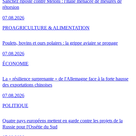
Sánchez riposte contre Meloni : l'Italie menacée de mesures de
rétorsion
07.08.2026
PRO
AGRICULTURE & ALIMENTATION
Poulets, bovins et ours polaires : la grippe aviaire se propage
07.08.2026
ÉCONOMIE
La « résilience surprenante » de l'Allemagne face à la forte hausse
des exportations chinoises
07.08.2026
POLITIQUE
Quatre pays européens mettent en garde contre les projets de la
Russie pour l'Ossétie du Sud