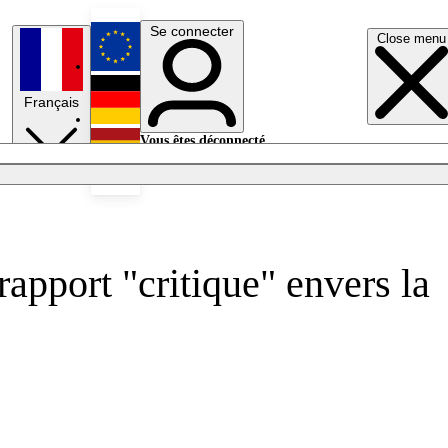
Se connecter
Close menu
English
Français
Deutsch
Vous êtes déconnecté.
Se connecter
Español
Lumières éteintes
apport "critique" envers la