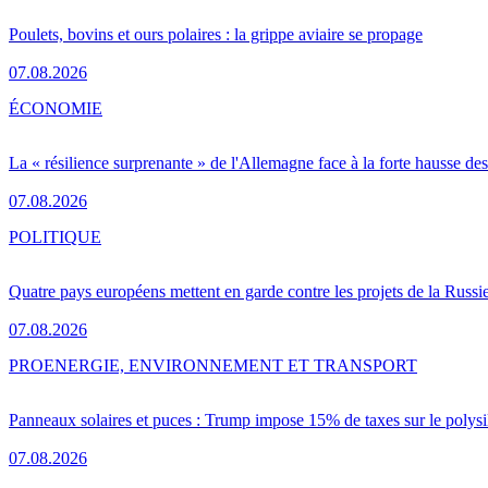
Poulets, bovins et ours polaires : la grippe aviaire se propage
07.08.2026
ÉCONOMIE
La « résilience surprenante » de l'Allemagne face à la forte hausse de
07.08.2026
POLITIQUE
Quatre pays européens mettent en garde contre les projets de la Russi
07.08.2026
PRO
ENERGIE, ENVIRONNEMENT ET TRANSPORT
Panneaux solaires et puces : Trump impose 15% de taxes sur le polysi
07.08.2026