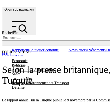
Open sub navigation
Recherche
Rapporteur
Politique
Économie
Newsletters
Evénements
Em
POLICY AREAS
POLITIQUE
Economie
Politique
Selon la presse britannique
Agriculture et Alimentation
Santé
Turquie
Technologies
Energie, Environnement et Transport
Défense
Le rapport annuel sur la Turquie publié le 9 novembre par la Commiss