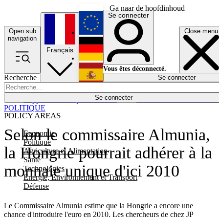
Ga naar de hoofdinhoud
Se connecter
Open sub
Close menu
English
navigation
Français
Deutsch
Vous êtes déconnecté.
Recherche
Se connecter
Español
Lumières éteintes
Se connecter
Rapporteur
Politique
Économie
Newsletters
Evénements
Em
POLITIQUE
POLICY AREAS
Selon le commissaire Almunia,
Economie
Politique
la Hongrie pourrait adhérer à la
Agriculture et Alimentation
Santé
monnaie unique d'ici 2010
Technologies
Energie, Environnement et Transport
Défense
Le Commissaire Almunia estime que la Hongrie a encore une
chance d'introduire l'euro en 2010. Les chercheurs de chez JP