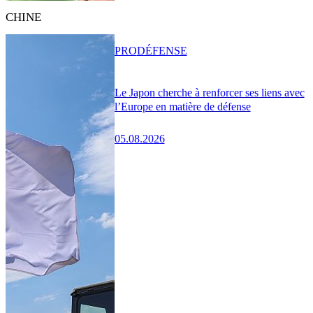
CHINE
PRO
DÉFENSE
Le Japon cherche à renforcer ses liens avec
l’Europe en matière de défense
05.08.2026