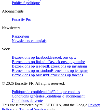
Publicité politique
Abonnements
Euractiv Pro
Newsletters
Rapporteur
Newsletters en anglais
Social
Bezoek ons op facebook
Bezoek ons op x
Bezoek ons op linkedin
Bezoek ons op youtube
Bezoek ons op rss-feed
Bezoek ons op instagram
Bezoek ons op mastodon
Bezoek ons op telegram
Bezoek ons op bluesky
Bezoek ons op threads
©
2026
Euractiv FR. All rights reserved.
Politique de confidentialité
Politique cookies
Conditions générales
Conditions d’abonnement
Conditions de vente
This site is protected by reCAPTCHA, and the Google
Privacy
Policy
and
Terms of Service
apply.