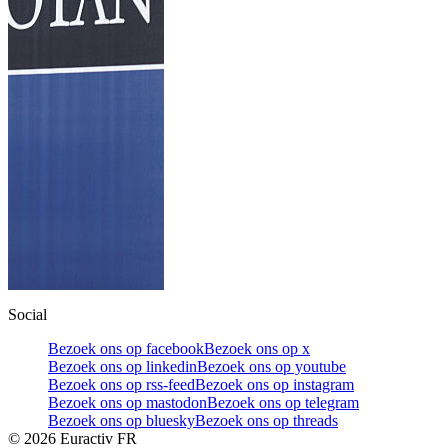
Social
Bezoek ons op facebook
Bezoek ons op x
Bezoek ons op linkedin
Bezoek ons op youtube
Bezoek ons op rss-feed
Bezoek ons op instagram
Bezoek ons op mastodon
Bezoek ons op telegram
Bezoek ons op bluesky
Bezoek ons op threads
©
2026
Euractiv FR