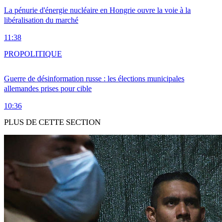
La pénurie d'énergie nucléaire en Hongrie ouvre la voie à la
libéralisation du marché
11:38
PRO
POLITIQUE
Guerre de désinformation russe : les élections municipales
allemandes prises pour cible
10:36
PLUS DE CETTE SECTION