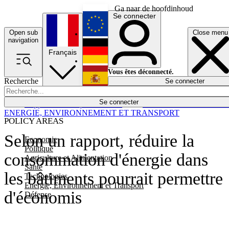
Ga naar de hoofdinhoud
Se connecter
Open sub
Close menu
English
navigation
Français
Deutsch
Vous êtes déconnecté.
Recherche
Se connecter
Español
Lumières éteintes
Se connecter
Rapporteur
Politique
Économie
Newsletters
Evénements
Em
ENERGIE, ENVIRONNEMENT ET TRANSPORT
POLICY AREAS
Selon un rapport, réduire la
Economie
Politique
consommation d'énergie dans
Agriculture et Alimentation
Santé
les bâtiments pourrait permettre
Technologies
Energie, Environnement et Transport
d'économis
Défense