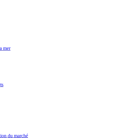
la mer
ts
ation du marché