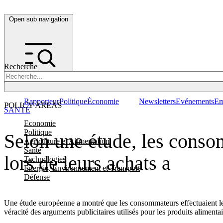
Open sub navigation
Recherche
Rapporteur
Politique
Économie
Newsletters
Evénements
Em
POLICY AREAS
SANTÉ
Economie
Politique
Selon une étude, les conso
Agriculture et Alimentation
Santé
lors de leurs achats a
Technologies
Energie, Environnement et Transport
Défense
Une étude européenne a montré que les consommateurs effectuaient leur
véracité des arguments publicitaires utilisés pour les produits alimentai