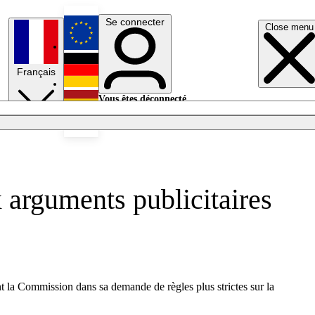
Se connecter
Close menu
English
Français
Deutsch
Vous êtes déconnecté.
Se connecter
Español
Lumières éteintes
 arguments publicitaires
t la Commission dans sa demande de règles plus strictes sur la