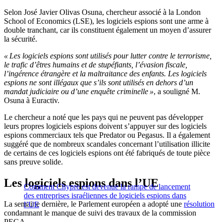
Selon José Javier Olivas Osuna, chercheur associé à la London
School of Economics (LSE), les logiciels espions sont une arme à
double tranchant, car ils constituent également un moyen d’assurer
la sécurité.
« Les logiciels espions sont utilisés pour lutter contre le terrorisme,
le trafic d’êtres humains et de stupéfiants, l’évasion fiscale,
l’ingérence étrangère et la maltraitance des enfants. Les logiciels
espions ne sont illégaux que s’ils sont utilisés en dehors d’un
mandat judiciaire ou d’une enquête criminelle »
, a souligné M.
Osuna à Euractiv.
Le chercheur a noté que les pays qui ne peuvent pas développer
leurs propres logiciels espions doivent s’appuyer sur des logiciels
espions commerciaux tels que Predator ou Pegasus. Il a également
suggéré que de nombreux scandales concernant l’utilisation illicite
de certains de ces logiciels espions ont été fabriqués de toute pièce
sans preuve solide.
Les logiciels espions dans l’UE
Comment Chypre est devenue la rampe de lancement
des entreprises israéliennes de logiciels espions dans
La semaine dernière, le Parlement européen a adopté une
résolution
l’UE
condamnant le manque de suivi des travaux de la commission
PEGA.