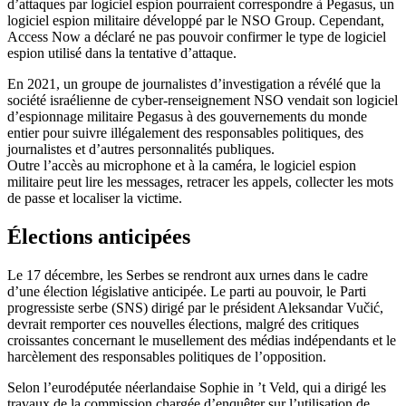
d’attaques par logiciel espion pourraient correspondre à Pegasus, un
logiciel espion militaire développé par le NSO Group. Cependant,
Access Now a déclaré ne pas pouvoir confirmer le type de logiciel
espion utilisé dans la tentative d’attaque.
En 2021, un groupe de journalistes d’investigation a révélé que la
société israélienne de cyber-renseignement NSO vendait son logiciel
d’espionnage militaire Pegasus à des gouvernements du monde
entier pour suivre illégalement des responsables politiques, des
journalistes et d’autres personnalités publiques.
Outre l’accès au microphone et à la caméra, le logiciel espion
militaire peut lire les messages, retracer les appels, collecter les mots
de passe et localiser la victime.
Élections anticipées
Le 17 décembre, les Serbes se rendront aux urnes dans le cadre
d’une élection législative anticipée. Le parti au pouvoir, le Parti
progressiste serbe (SNS) dirigé par le président Aleksandar Vučić,
devrait remporter ces nouvelles élections, malgré des critiques
croissantes concernant le musellement des médias indépendants et le
harcèlement des responsables politiques de l’opposition.
Selon l’eurodéputée néerlandaise Sophie in ’t Veld, qui a dirigé les
travaux de la commission chargée d’enquêter sur l’utilisation de