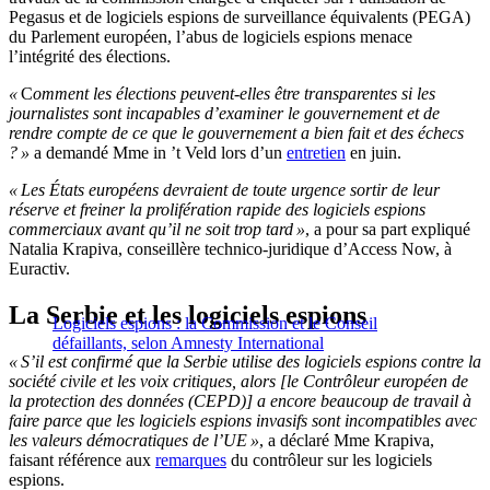
Pegasus et de logiciels espions de surveillance équivalents (PEGA)
du Parlement européen, l’abus de logiciels espions menace
l’intégrité des élections.
«
C
omment les élections peuvent-elles être transparentes si les
journalistes sont incapables d’examiner le gouvernement et de
rendre compte de ce que le gouvernement a bien fait et des échecs
? »
a demandé Mme in ’t Veld lors d’un
entretien
en juin.
« Les États européens devraient de toute urgence sortir de leur
réserve et freiner la prolifération rapide des logiciels espions
commerciaux avant qu’il ne soit trop tard »
, a pour sa part expliqué
Natalia Krapiva, conseillère technico-juridique d’Access Now, à
Euractiv.
La Serbie et les logiciels espions
Logiciels espions : la Commission et le Conseil
défaillants, selon Amnesty International
« S’il est confirmé que la Serbie utilise des logiciels espions contre la
société civile et les voix critiques, alors [le Contrôleur européen de
la protection des données (CEPD)] a encore beaucoup de travail à
faire parce que les logiciels espions invasifs sont incompatibles avec
les valeurs démocratiques de l’UE »
, a déclaré Mme Krapiva,
faisant référence aux
remarques
du contrôleur sur les logiciels
espions.