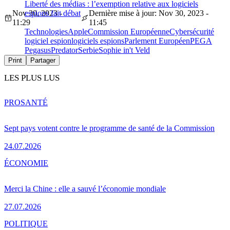
Liberté des médias : l’exemption relative aux logiciels
Nov 30, 2023 -
espions fait débat
Dernière mise à jour: Nov 30, 2023 -
11:29
11:45
Technologies
Apple
Commission Européenne
Cybersécurité
logiciel espion
logiciels espions
Parlement Européen
PEGA
Pegasus
Predator
Serbie
Sophie in't Veld
Print
Partager
LES PLUS LUS
PRO
SANTÉ
Sept pays votent contre le programme de santé de la Commission
24.07.2026
ÉCONOMIE
Merci la Chine : elle a sauvé l’économie mondiale
27.07.2026
POLITIQUE