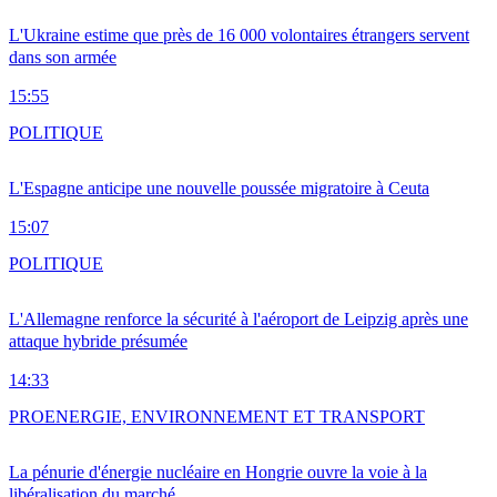
L'Ukraine estime que près de 16 000 volontaires étrangers servent
dans son armée
15:55
POLITIQUE
L'Espagne anticipe une nouvelle poussée migratoire à Ceuta
15:07
POLITIQUE
L'Allemagne renforce la sécurité à l'aéroport de Leipzig après une
attaque hybride présumée
14:33
PRO
ENERGIE, ENVIRONNEMENT ET TRANSPORT
La pénurie d'énergie nucléaire en Hongrie ouvre la voie à la
libéralisation du marché