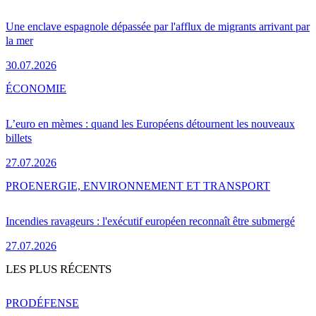
Une enclave espagnole dépassée par l'afflux de migrants arrivant par
la mer
30.07.2026
ÉCONOMIE
L’euro en mèmes : quand les Européens détournent les nouveaux
billets
27.07.2026
PRO
ENERGIE, ENVIRONNEMENT ET TRANSPORT
Incendies ravageurs : l'exécutif européen reconnaît être submergé
27.07.2026
LES PLUS RÉCENTS
PRO
DÉFENSE