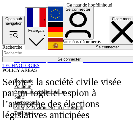
Ga naar de hoofdinhoud
Se connecter
Open sub
Close menu
English
navigation
Français
Deutsch
Vous êtes déconnecté.
Recherche
Se connecter
Español
Lumières éteintes
Se connecter
Rapporteur
Politique
Économie
Newsletters
Evénements
Em
TECHNOLOGIES
POLICY AREAS
Serbie : la société civile visée
Economie
Politique
par un logiciel espion à
Agriculture et Alimentation
Santé
l’approche des élections
Technologies
Energie, Environnement et Transport
législatives anticipées
Défense