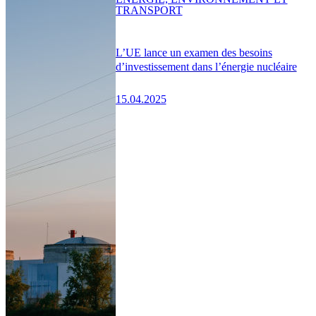
TRANSPORT
L’UE lance un examen des besoins
d’investissement dans l’énergie nucléaire
15.04.2025