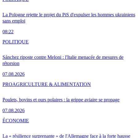
La Pologne rejette le projet du PiS d'expulser les hommes ukrainiens
sans emploi
08:22
POLITIQUE
Sánchez riposte contre Meloni : l'Italie menacée de mesures de
rétorsion
07.08.2026
PRO
AGRICULTURE & ALIMENTATION
Poulets, bovins et ours polaires : la grippe aviaire se propage
07.08.2026
ÉCONOMIE
La « résilience surprenante » de l'Allemagne face à la forte hausse