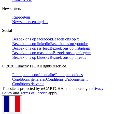
Newsletters
Rapporteur
Newsletters en anglais
Social
Bezoek ons op facebook
Bezoek ons op x
Bezoek ons op linkedin
Bezoek ons op youtube
Bezoek ons op rss-feed
Bezoek ons op instagram
Bezoek ons op mastodon
Bezoek ons op telegram
Bezoek ons op bluesky
Bezoek ons op threads
©
2026
Euractiv FR. All rights reserved.
Politique de confidentialité
Politique cookies
Conditions générales
Conditions d’abonnement
Conditions de vente
This site is protected by reCAPTCHA, and the Google
Privacy
Policy
and
Terms of Service
apply.