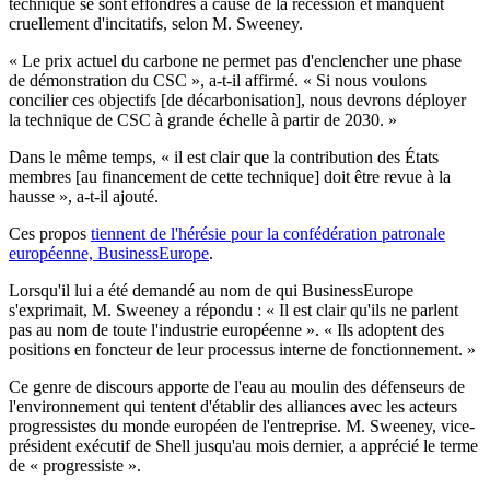
technique se sont effondrés à cause de la récession et manquent
cruellement d'incitatifs, selon M. Sweeney.
« Le prix actuel du carbone ne permet pas d'enclencher une phase
de démonstration du CSC », a-t-il affirmé. « Si nous voulons
concilier ces objectifs [de décarbonisation], nous devrons déployer
la technique de CSC à grande échelle à partir de 2030. »
Dans le même temps, « il est clair que la contribution des États
membres [au financement de cette technique] doit être revue à la
hausse », a-t-il ajouté.
Ces propos
tiennent de l'hérésie pour la confédération patronale
européenne, BusinessEurope
.
Lorsqu'il lui a été demandé au nom de qui BusinessEurope
s'exprimait, M. Sweeney a répondu : « Il est clair qu'ils ne parlent
pas au nom de toute l'industrie européenne ». « Ils adoptent des
positions en foncteur de leur processus interne de fonctionnement. »
Ce genre de discours apporte de l'eau au moulin des défenseurs de
l'environnement qui tentent d'établir des alliances avec les acteurs
progressistes du monde européen de l'entreprise. M. Sweeney, vice-
président exécutif de Shell jusqu'au mois dernier, a apprécié le terme
de « progressiste ».