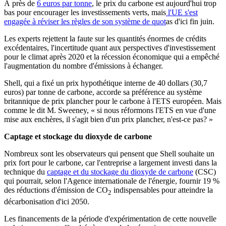
À près de
6 euros par tonne
, le prix du carbone est aujourd'hui trop
bas pour encourager les investissements verts, mais
l'UE s'est
engagée à réviser les règles de son système de quot
as d'ici fin juin.
Les experts rejettent la faute sur les quantités énormes de crédits
excédentaires, l'incertitude quant aux perspectives d'investissement
pour le climat après 2020 et la récession économique qui a empêché
l'augmentation du nombre d'émissions à échanger.
Shell, qui a fixé un prix hypothétique interne de 40 dollars (30,7
euros) par tonne de carbone, accorde sa préférence au système
britannique de prix plancher pour le carbone à l'ETS européen. Mais
comme le dit M. Sweeney, « si nous réformons l'ETS en vue d'une
mise aux enchères, il s'agit bien d'un prix plancher, n'est-ce pas? »
Captage et stockage du dioxyde de carbone
Nombreux sont les observateurs qui pensent que Shell souhaite un
prix fort pour le carbone, car l'entreprise a largement investi dans la
technique du
captage et du stockage du dioxyde de carbone
(CSC)
qui pourrait, selon l'Agence internationale de l'énergie, fournir 19 %
des réductions d'émission de CO
indispensables pour atteindre la
2
décarbonisation d'ici 2050.
Les financements de la période d'expérimentation de cette nouvelle