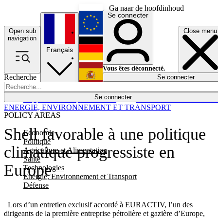
Ga naar de hoofdinhoud
Se connecter
Open sub
Close menu
English
navigation
Français
Deutsch
Vous êtes déconnecté.
Recherche
Se connecter
Español
Lumières éteintes
Se connecter
Rapporteur
Politique
Économie
Newsletters
Evénements
Em
ENERGIE, ENVIRONNEMENT ET TRANSPORT
POLICY AREAS
Shell favorable à une politique
Economie
Politique
climatique progressiste en
Agriculture et Alimentation
Santé
Europe
Technologies
Energie, Environnement et Transport
Défense
Lors d’un entretien exclusif accordé à EURACTIV, l’un des
dirigeants de la première entreprise pétrolière et gazière d’Europe,