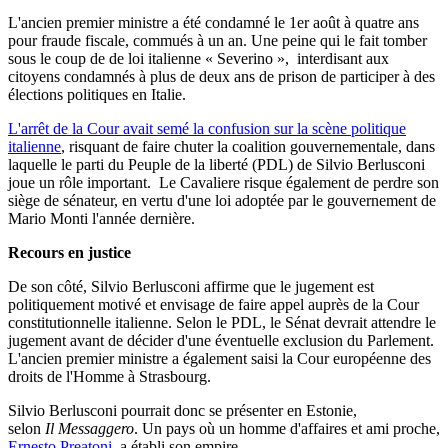
L'ancien premier ministre
a été condamné le 1er août à quatre ans
pour fraude fiscale, commués à un an. Une peine qui le fait tomber
sous le coup de de
loi italienne «
Severino
», interdisant aux
citoyens condamnés à plus de deux ans de prison de participer à des
élections politiques en Italie.
L'arrêt de la Cour avait semé la confusion sur la scène politique
italienne
, risquant de faire chuter la coalition gouvernementale, dans
laquelle le parti du Peuple de la liberté (PDL) de Silvio Berlusconi
joue un rôle important. Le Cavaliere risque également de perdre son
siège de sénateur, en vertu
d'une loi adoptée par le gouvernement de
Mario
Monti
l'année dernière.
Recours en justice
De son côté, Silvio Berlusconi affirme que le jugement est
politiquement motivé et envisage de faire appel auprès de la Cour
constitutionnelle italienne. Selon le PDL, le Sénat devrait attendre le
jugement avant de décider d'une éventuelle exclusion du Parlement.
L'ancien premier ministre a également saisi la Cour européenne des
droits de l'Homme à Strasbourg.
Silvio Berlusconi pourrait donc se présenter en Estonie,
s
elon
Il Messaggero
. Un pays où un homme d'affaires et ami proche,
Ernesto Preatoni
, a établi son empire.