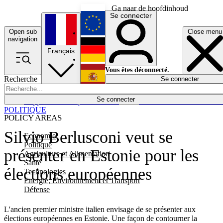
Ga naar de hoofdinhoud
Se connecter
Open sub
Close menu
English
navigation
Français
Deutsch
Vous êtes déconnecté.
Recherche
Se connecter
Español
Lumières éteintes
Se connecter
Rapporteur
Politique
Économie
Newsletters
Evénements
Em
POLITIQUE
POLICY AREAS
Silvio Berlusconi veut se
Economie
Politique
présenter en Estonie pour les
Agriculture et Alimentation
Santé
élections européennes
Technologies
Energie, Environnement et Transport
Défense
L'ancien premier ministre italien envisage de se présenter aux
élections européennes en Estonie. Une façon de contourner la