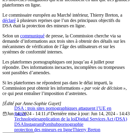
plateformes en ligne.
Le commissaire européen au Marché intérieur, Thierry Breton, a
déclaré
à plusieurs reprises que l’un des principaux objectifs du
DSA était la protection des mineurs en ligne.
Selon un
communiqué
de presse, la Commission cherche via sa
demande d’informations aux trois sites à obtenir des détails sur les
mécanismes de vérification de l’âge des utilisateurs et sur les
systèmes de conformité internes.
Les plateformes pornographiques ont jusqu’au 4 juillet pour
répondre. Des informations inexactes, incomplètes ou trompeuses
sont passibles d’amendes.
Si les plateformes ne répondent pas dans le délai imparti, la
Commission peut obtenir les informations
« par voie de décision »
,
ce qui peut entraîner l’imposition d’astreintes.
[Édité par Anne-Sophie Gayet]
DSA : trois sites pornographiques attaquent l’UE en
Jun 14, 2024 - 14:11
justice
Dernière mise à jour: Jun 14, 2024 - 14:43
Technologies
application de la loi
Digital Services Act (DSA)
DSA
Instagram
Pornhub
pornographie
protection des mineurs en ligne
Thierry Breton