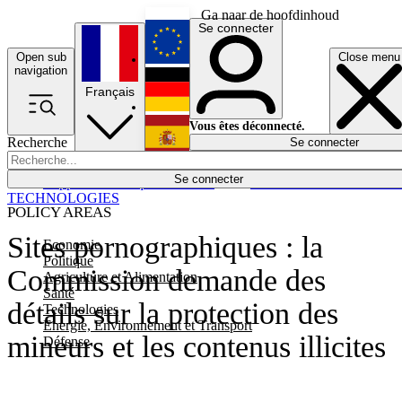
Ga naar de hoofdinhoud
Se connecter
Open sub
Close menu
English
navigation
Français
Deutsch
Vous êtes déconnecté.
Recherche
Se connecter
Español
Lumières éteintes
Se connecter
Rapporteur
Politique
Économie
Newsletters
Evénements
Em
TECHNOLOGIES
POLICY AREAS
Sites pornographiques : la
Economie
Politique
Commission demande des
Agriculture et Alimentation
Santé
détails sur la protection des
Technologies
Energie, Environnement et Transport
mineurs et les contenus illicites
Défense