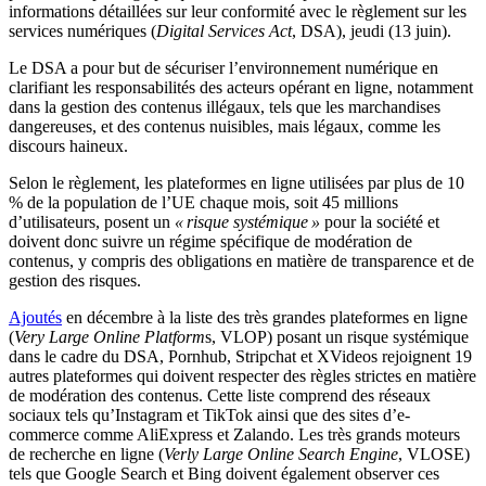
informations détaillées sur leur conformité avec le règlement sur les
services numériques (
Digital Services Act
, DSA), jeudi (13 juin).
Le DSA a pour but de sécuriser l’environnement numérique en
clarifiant les responsabilités des acteurs opérant en ligne, notamment
dans la gestion des contenus illégaux, tels que les marchandises
dangereuses, et des contenus nuisibles, mais légaux, comme les
discours haineux.
Selon le règlement, les plateformes en ligne utilisées par plus de 10
% de la population de l’UE chaque mois, soit 45 millions
d’utilisateurs, posent un
« risque systémique »
pour la société et
doivent donc suivre un régime spécifique de modération de
contenus, y compris des obligations en matière de transparence et de
gestion des risques.
Ajoutés
en décembre à la liste des très grandes plateformes en ligne
(
Very Large Online Platform
s, VLOP) posant un risque systémique
dans le cadre du DSA, Pornhub, Stripchat et XVideos rejoignent 19
autres plateformes qui doivent respecter des règles strictes en matière
de modération des contenus. Cette liste comprend des réseaux
sociaux tels qu’Instagram et TikTok ainsi que des sites d’e-
commerce comme AliExpress et Zalando. Les très grands moteurs
de recherche en ligne (
Verly Large Online Search Engine
, VLOSE)
tels que Google Search et Bing doivent également observer ces