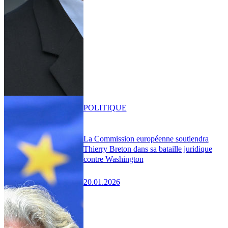
POLITIQUE
La Commission européenne soutiendra
Thierry Breton dans sa bataille juridique
contre Washington
20.01.2026