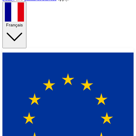
Français