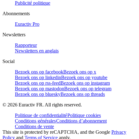
Publicité politique
Abonnements
Euractiv Pro
Newsletters
Rapporteur
Newsletters en anglais
Social
Bezoek ons op facebook
Bezoek ons op x
Bezoek ons op linkedin
Bezoek ons op youtube
Bezoek ons op rss-feed
Bezoek ons op instagram
Bezoek ons op mastodon
Bezoek ons op telegram
Bezoek ons op bluesky
Bezoek ons op threads
©
2026
Euractiv FR. All rights reserved.
Politique de confidentialité
Politique cookies
Conditions générales
Conditions d’abonnement
Conditions de vente
This site is protected by reCAPTCHA, and the Google
Privacy
Policy
and
Terms of Service
apply.