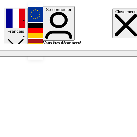
Se connecter
Close menu
English
Français
Deutsch
Vous êtes déconnecté.
Se connecter
Español
Lumières éteintes