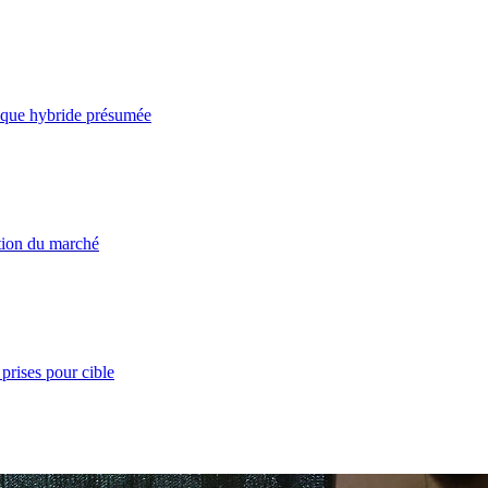
taque hybride présumée
ation du marché
prises pour cible