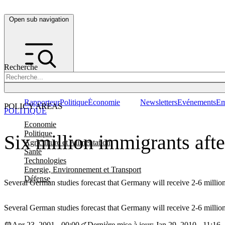
Open sub navigation
Recherche
Rapporteur
Politique
Économie
Newsletters
Evénements
Em
POLICY AREAS
POLITIQUE
Economie
Politique
Six million immigrants aft
Agriculture et Alimentation
Santé
Technologies
Energie, Environnement et Transport
Défense
Several German studies forecast that Germany will receive 2-6 milli
Several German studies forecast that Germany will receive 2-6 milli
Apr 23, 2001 - 00:00
Dernière mise à jour: Jan 29, 2010 - 11:16