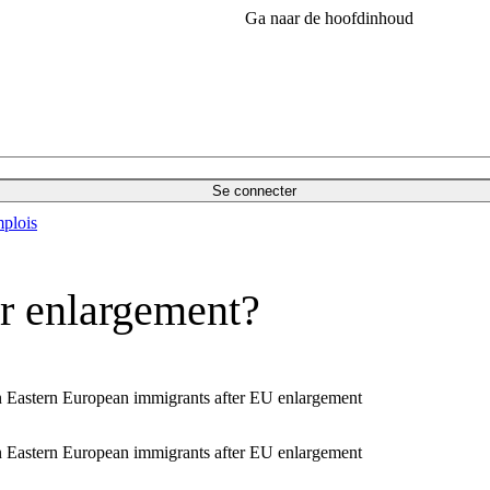
Ga naar de hoofdinhoud
Se connecter
plois
er enlargement?
on Eastern European immigrants after EU enlargement
on Eastern European immigrants after EU enlargement