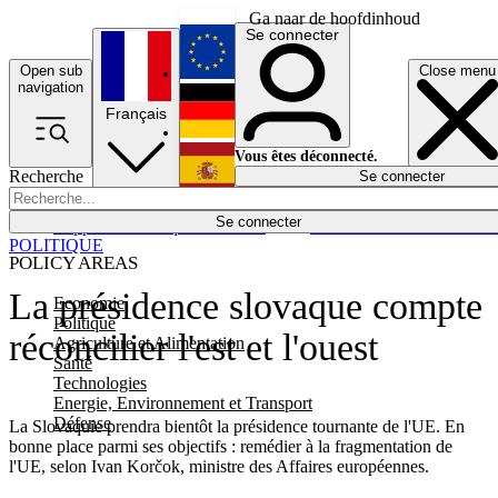
Ga naar de hoofdinhoud
Se connecter
Open sub
Close menu
English
navigation
Français
Deutsch
Vous êtes déconnecté.
Recherche
Se connecter
Español
Lumières éteintes
Se connecter
Rapporteur
Politique
Économie
Newsletters
Evénements
Em
POLITIQUE
POLICY AREAS
La présidence slovaque compte
Economie
Politique
réconcilier l'est et l'ouest
Agriculture et Alimentation
Santé
Technologies
Energie, Environnement et Transport
Défense
La Slovaquie prendra bientôt la présidence tournante de l'UE. En
bonne place parmi ses objectifs : remédier à la fragmentation de
l'UE, selon Ivan Korčok, ministre des Affaires européennes.