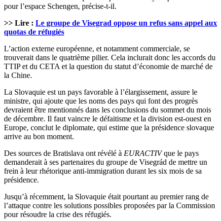
pour l’espace Schengen, précise-t-il.
>> Lire :
Le groupe de Visegrad oppose un refus sans appel aux
quotas de réfugiés
L’action externe européenne, et notamment commerciale, se
trouverait dans le quatrième pilier. Cela inclurait donc les accords du
TTIP et du CETA et la question du statut d’économie de marché de
la Chine.
La Slovaquie est un pays favorable à l’élargissement, assure le
ministre, qui ajoute que les noms des pays qui font des progrès
devraient être mentionnés dans les conclusions du sommet du mois
de décembre. Il faut vaincre le défaitisme et la division est-ouest en
Europe, conclut le diplomate, qui estime que la présidence slovaque
arrive au bon moment.
Des sources de Bratislava ont révélé à
EURACTIV
que le pays
demanderait à ses partenaires du groupe de Visegrád de mettre un
frein à leur rhétorique anti-immigration durant les six mois de sa
présidence.
Jusqu’à récemment, la Slovaquie était pourtant au premier rang de
l’attaque contre les solutions possibles proposées par la Commission
pour résoudre la crise des réfugiés.