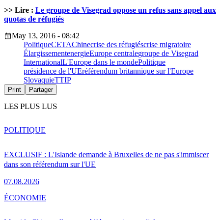
>> Lire :
Le groupe de Visegrad oppose un refus sans appel aux
quotas de réfugiés
May 13, 2016 - 08:42
Politique
CETA
Chine
crise des réfugiés
crise migratoire
Élargissement
energie
Europe centrale
groupe de Visegrad
International
L'Europe dans le monde
Politique
présidence de l'UE
référendum britannique sur l'Europe
Slovaquie
TTIP
Print
Partager
LES PLUS LUS
POLITIQUE
EXCLUSIF : L'Islande demande à Bruxelles de ne pas s'immiscer
dans son référendum sur l'UE
07.08.2026
ÉCONOMIE