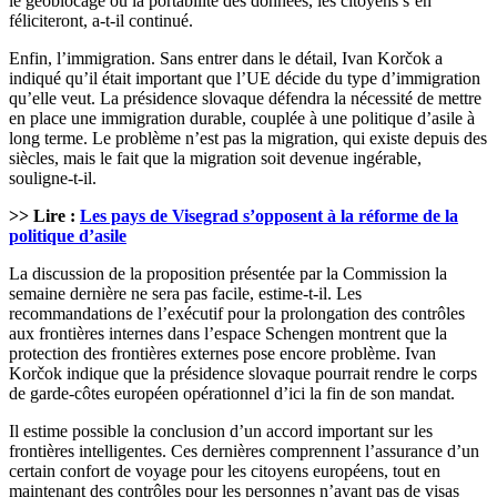
le géoblocage ou la portabilité des données, les citoyens s’en
féliciteront, a-t-il continué.
Enfin, l’immigration. Sans entrer dans le détail, Ivan Korčok a
indiqué qu’il était important que l’UE décide du type d’immigration
qu’elle veut. La présidence slovaque défendra la nécessité de mettre
en place une immigration durable, couplée à une politique d’asile à
long terme. Le problème n’est pas la migration, qui existe depuis des
siècles, mais le fait que la migration soit devenue ingérable,
souligne-t-il.
>> Lire :
Les pays de Visegrad s’opposent à la réforme de la
politique d’asile
La discussion de la proposition présentée par la Commission la
semaine dernière ne sera pas facile, estime-t-il. Les
recommandations de l’exécutif pour la prolongation des contrôles
aux frontières internes dans l’espace Schengen montrent que la
protection des frontières externes pose encore problème. Ivan
Korčok indique que la présidence slovaque pourrait rendre le corps
de garde-côtes européen opérationnel d’ici la fin de son mandat.
Il estime possible la conclusion d’un accord important sur les
frontières intelligentes. Ces dernières comprennent l’assurance d’un
certain confort de voyage pour les citoyens européens, tout en
maintenant des contrôles pour les personnes n’ayant pas de visas