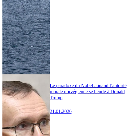
Le paradoxe du Nobel : quand l’autorité
morale norvégienne se heurte à Donald
Trump
21.01.2026