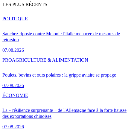
LES PLUS RÉCENTS
POLITIQUE
Sánchez riposte contre Meloni : l'Italie menacée de mesures de
rétorsion
07.08.2026
PRO
AGRICULTURE & ALIMENTATION
Poulets, bovins et ours polaires : la grippe aviaire se propage
07.08.2026
ÉCONOMIE
La « résilience surprenante » de l'Allemagne face à la forte hausse
des exportations chinoises
07.08.2026