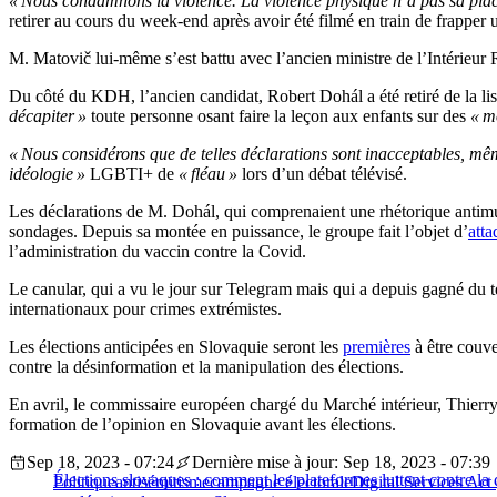
« Nous condamnons la violence. La violence physique n’a pas sa plac
retirer au cours du week-end après avoir été filmé en train de frapper
M. Matovič lui-même s’est battu avec l’ancien ministre de l’Intérieur 
Du côté du KDH, l’ancien candidat, Robert Dohál a été retiré de la lis
décapiter »
toute personne osant faire la leçon aux enfants sur des
« m
« Nous considérons que de telles déclarations sont inacceptables, m
idéologie »
LGBTI+ de
« fléau »
lors d’un débat télévisé.
Les déclarations de M. Dohál, qui comprenaient une rhétorique antimus
sondages. Depuis sa montée en puissance, le groupe fait l’objet d’
atta
l’administration du vaccin contre la Covid.
Le canular, qui a vu le jour sur Telegram mais qui a depuis gagné du t
internationaux pour crimes extrémistes.
Les élections anticipées en Slovaquie seront les
premières
à être couve
contre la désinformation et la manipulation des élections.
En avril, le commissaire européen chargé du Marché intérieur, Thierry
formation de l’opinion en Slovaquie avant les élections.
Sep 18, 2023 - 07:24
Dernière mise à jour: Sep 18, 2023 - 07:39
Élections slovaques : comment les plateformes luttent contre l
Politique
antisémitisme
campagne électorale
Digital Services Ac