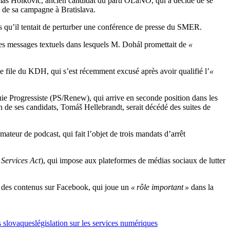
š Holkovič, ancien candidat du parti OĽaNO, qui a décidé de se
e de sa campagne à Bratislava.
ors qu’il tentait de perturber une conférence de presse du SMER.
é des messages textuels dans lesquels M. Dohál promettait de
«
e file du KDH, qui s’est récemment excusé après avoir qualifié l’
«
ie Progressiste (PS/Renew), qui arrive en seconde position dans les
n de ses candidats, Tomáš Hellebrandt, serait décédé des suites de
teur de podcast, qui fait l’objet de trois mandats d’arrêt
 Services Act
), qui impose aux plateformes de médias sociaux de lutter
 des contenus sur Facebook, qui joue un
« rôle important »
dans la
s slovaques
législation sur les services numériques