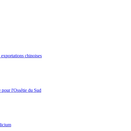
s exportations chinoises
e pour l'Ossétie du Sud
licium