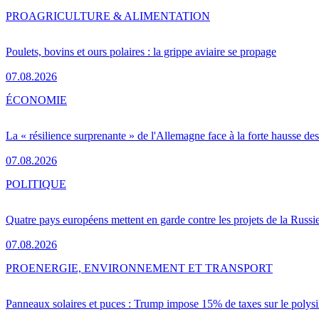
PRO
AGRICULTURE & ALIMENTATION
Poulets, bovins et ours polaires : la grippe aviaire se propage
07.08.2026
ÉCONOMIE
La « résilience surprenante » de l'Allemagne face à la forte hausse de
07.08.2026
POLITIQUE
Quatre pays européens mettent en garde contre les projets de la Russi
07.08.2026
PRO
ENERGIE, ENVIRONNEMENT ET TRANSPORT
Panneaux solaires et puces : Trump impose 15% de taxes sur le polysi