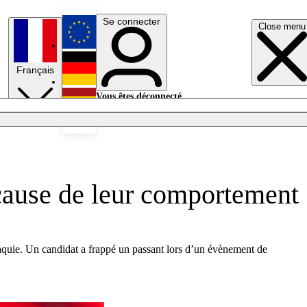
Se connecter
Close menu
English
Français
Deutsch
Vous êtes déconnecté.
Se connecter
Español
Lumières éteintes
à cause de leur comportement
ovaquie. Un candidat a frappé un passant lors d’un évènement de