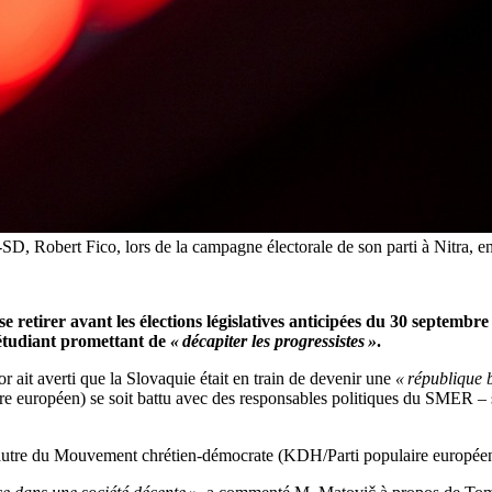
R-SD, Robert Fico, lors de la campagne électorale de son parti à Nit
se retirer avant les élections législatives anticipées du 30 septemb
étudiant promettant de
« décapiter les progressistes »
.
 ait averti que la Slovaquie était en train de devenir une
« république 
e européen) se soit battu avec des responsables politiques du SMER – s
utre du Mouvement chrétien-démocrate (KDH/Parti populaire européen), on