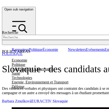
Open sub navigation
Recherche
Rapporteur
Politique
Économie
Newsletters
Evénements
Em
POLICY AREAS
POLITIQUE
Economie
Politique
Slovaquie : des candidats a
Agriculture et Alimentation
Santé
Technologies
Energie, Environnement et Transport
Défense
Des violences verbales et physiques ont contraint des candidats à se r
campagne et un autre a envoyé des messages à un étudiant promettan
Barbara Zmušková
EURACTIV Slovaquie