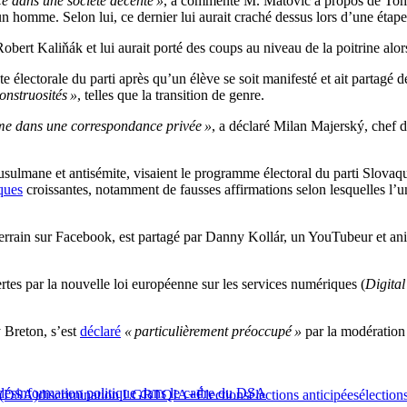
e dans une société décente »
, a commenté M. Matovič à propos de Tomá
 un homme. Selon lui, ce dernier lui aurait craché dessus lors d’une étap
Robert Kaliňák et lui aurait porté des coups au niveau de la poitrine al
te électorale du parti après qu’un élève se soit manifesté et ait partag
onstruosités »
, telles que la transition de genre.
ême dans une correspondance privée »
, a déclaré Milan Majerský, chef d
ulmane et antisémite, visaient le programme électoral du parti Slovaqu
ques
croissantes, notamment de fausses affirmations selon lesquelles l’u
errain sur Facebook, est partagé par Danny Kollár, un YouTubeur et anima
rtes par la nouvelle loi européenne sur les services numériques (
Digital
 Breton, s’est
déclaré
« particulièrement préoccupé »
par la modération
a désinformation politique dans le cadre du DSA
t (DSA)
discrimination LGBTQIA+
Élections
élections anticipées
élection