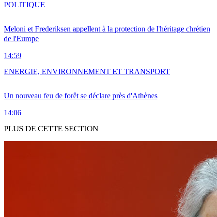
POLITIQUE
Meloni et Frederiksen appellent à la protection de l'héritage chrétien
de l'Europe
14:59
ENERGIE, ENVIRONNEMENT ET TRANSPORT
Un nouveau feu de forêt se déclare près d'Athènes
14:06
PLUS DE CETTE SECTION