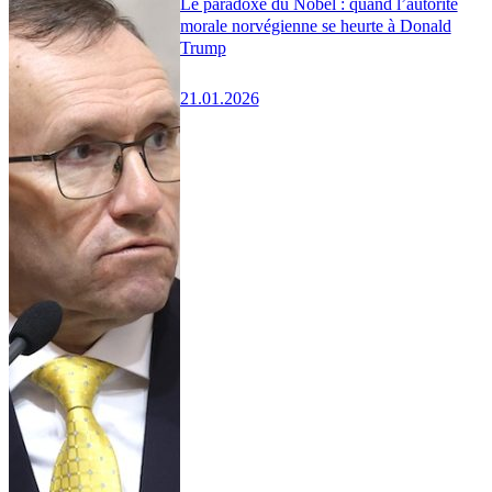
Le paradoxe du Nobel : quand l’autorité
morale norvégienne se heurte à Donald
Trump
21.01.2026