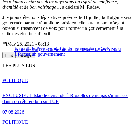
les relations entre nos deux pays dans un esprit de confiance,
d’amitié et de bon voisinage »
, a déclaré M. Radev.
Jusqu’aux élections législatives prévues le 11 juillet, la Bulgarie sera
gouvernée par une république présidentielle, aucun parti n’ayant
obtenu suffisamment de voix pour former un gouvernement à la
suite des élections d’avril.
May 25, 2021 - 08:13
Le parti du Premier ministre bulgare sortant n’arrive pas
Politique
Bulgarie
Chine
International
Macédoine du Nord
à former un gouvernement
Print
Partager
LES PLUS LUS
POLITIQUE
EXCLUSIF : L'Islande demande à Bruxelles de ne pas s'immiscer
dans son référendum sur l'UE
07.08.2026
POLITIQUE