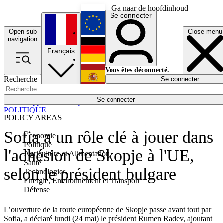
Ga naar de hoofdinhoud
Se connecter
Open sub
Close menu
English
navigation
Français
Deutsch
Vous êtes déconnecté.
Recherche
Se connecter
Español
Lumières éteintes
Se connecter
Rapporteur
Politique
Économie
Newsletters
Evénements
Em
POLITIQUE
POLICY AREAS
Sofia a un rôle clé à jouer dans
Economie
Politique
l'adhésion de Skopje à l'UE,
Agriculture et Alimentation
Santé
selon le président bulgare
Technologies
Energie, Environnement et Transport
Défense
L’ouverture de la route européenne de Skopje passe avant tout par
Sofia, a déclaré lundi (24 mai) le président Rumen Radev, ajoutant