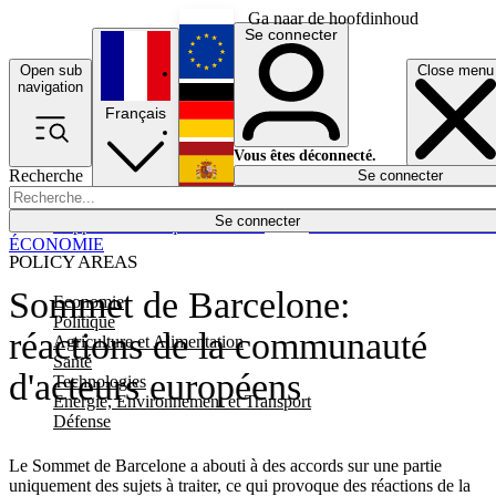
Ga naar de hoofdinhoud
Se connecter
Open sub
Close menu
English
navigation
Français
Deutsch
Vous êtes déconnecté.
Recherche
Se connecter
Español
Lumières éteintes
Se connecter
Rapporteur
Politique
Économie
Newsletters
Evénements
Em
ÉCONOMIE
POLICY AREAS
Sommet de Barcelone:
Economie
Politique
réactions de la communauté
Agriculture et Alimentation
Santé
d'acteurs européens
Technologies
Energie, Environnement et Transport
Défense
Le Sommet de Barcelone a abouti à des accords sur une partie
uniquement des sujets à traiter, ce qui provoque des réactions de la